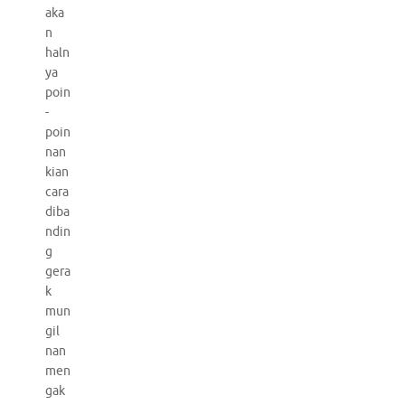
aka
n
haln
ya
poin
-
poin
nan
kian
cara
diba
ndin
g
gera
k
mun
gil
nan
men
gak