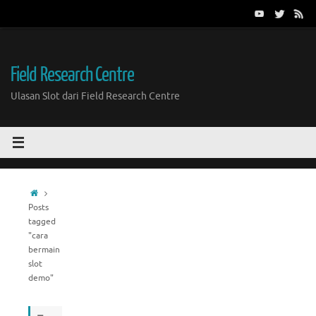
Skip
to
content
Field Research Centre
Ulasan Slot dari Field Research Centre
Home
Posts
tagged
"cara
bermain
slot
demo"