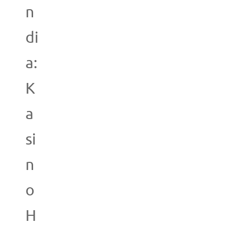
n
di
a:
K
a
si
n
o
H