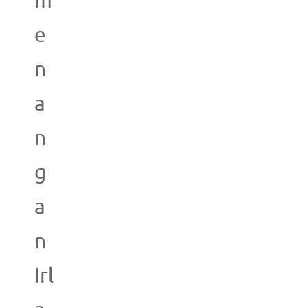
m
e
n
a
n
g
a
n
Irl