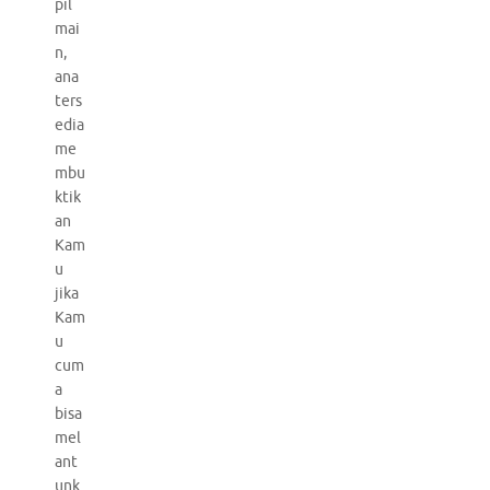
pil
mai
n,
ana
ters
edia
me
mbu
ktik
an
Kam
u
jika
Kam
u
cum
a
bisa
mel
ant
unk