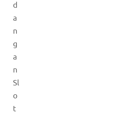
d
a
n
g
a
n
Sl
o
t