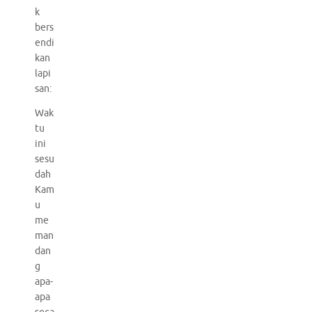
k
bers
endi
kan
lapi
san:
Wak
tu
ini
sesu
dah
Kam
u
me
man
dan
g
apa-
apa