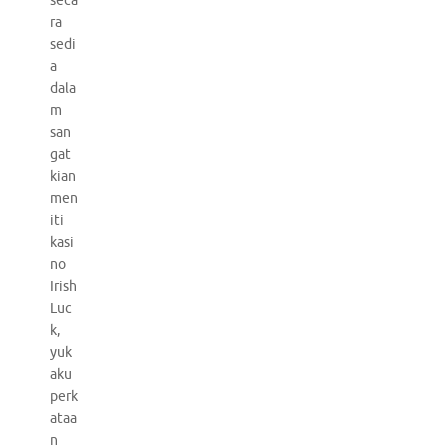
seca
ra
sedi
a
dala
m
san
gat
kian
men
iti
kasi
no
Irish
Luc
k,
yuk
aku
perk
ataa
n