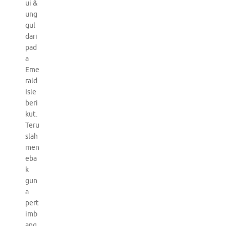
ui &
ung
gul
dari
pad
a
Eme
rald
Isle
beri
kut.
Teru
slah
men
eba
k
gun
a
pert
imb
ang