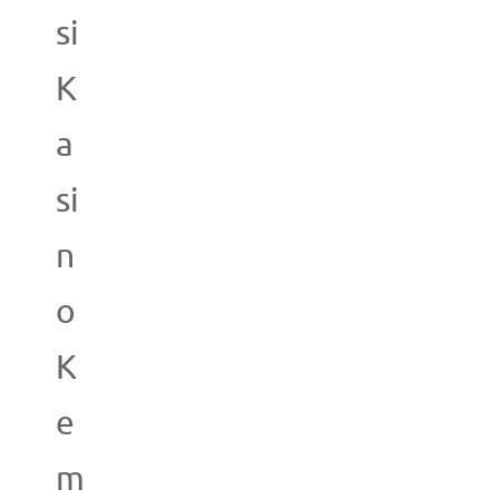
si
K
a
si
n
o
K
e
m