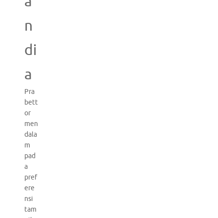
a
n
di
a
Pra
bett
or
men
dala
m
pad
a
pref
ere
nsi
tam