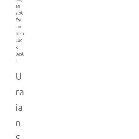
an
slot
Eye
con
Irish
Luc
k
past
i.
U
ra
ia
n
S