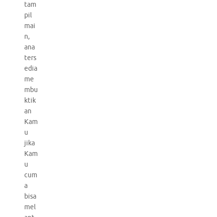
tam
pil
mai
n,
ana
ters
edia
me
mbu
ktik
an
Kam
u
jika
Kam
u
cum
a
bisa
mel