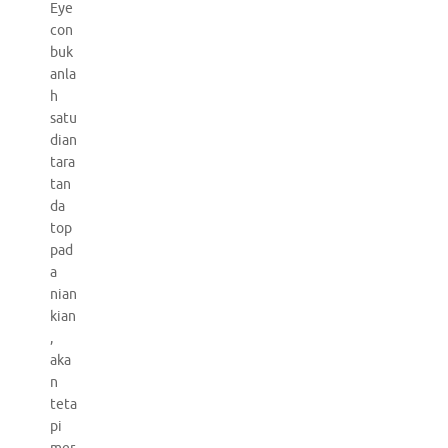
Eye
con
buk
anla
h
satu
dian
tara
tan
da
top
pad
a
nian
kian
,
aka
n
teta
pi