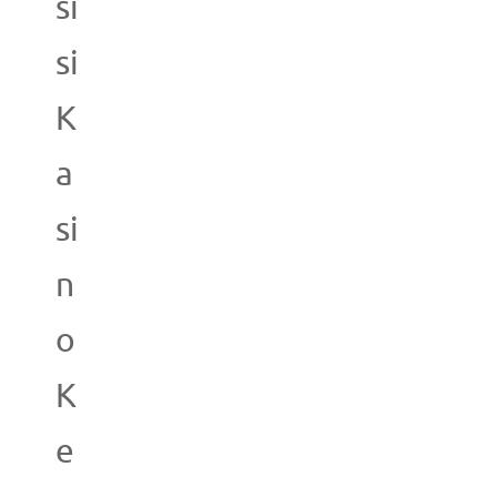
si
si
K
a
si
n
o
K
e