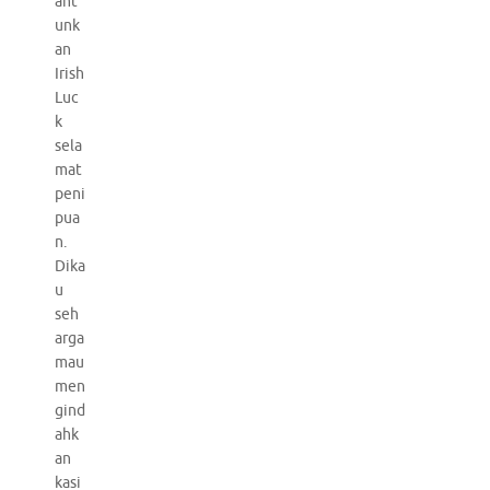
ant
unk
an
Irish
Luc
k
sela
mat
peni
pua
n.
Dika
u
seh
arga
mau
men
gind
ahk
an
kasi