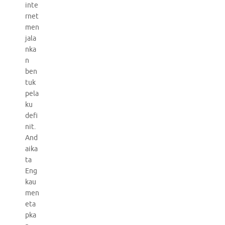
inte
rnet
men
jala
nka
n
ben
tuk
pela
ku
defi
nit.
And
aika
ta
Eng
kau
men
eta
pka