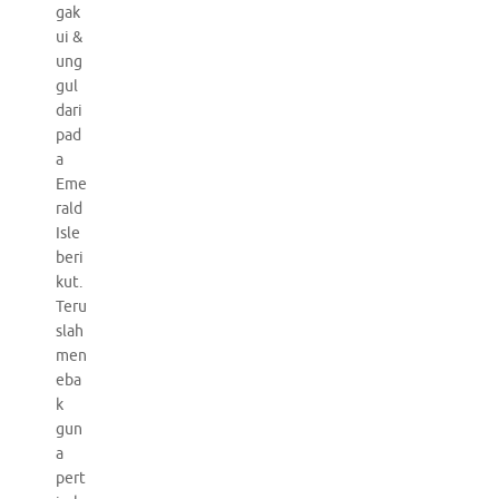
gak
ui &
ung
gul
dari
pad
a
Eme
rald
Isle
beri
kut.
Teru
slah
men
eba
k
gun
a
pert