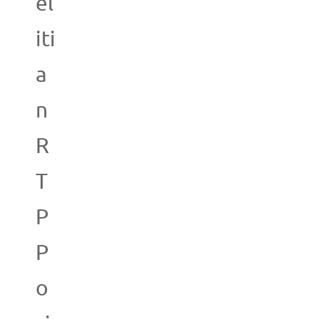
el
iti
a
n
R
T
P
P
o