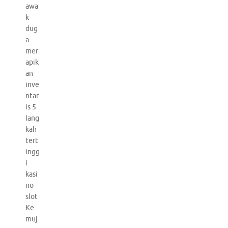
awa
k
dug
a
mer
apik
an
inve
ntar
is 5
lang
kah
tert
ingg
i
kasi
no
slot
Ke
muj