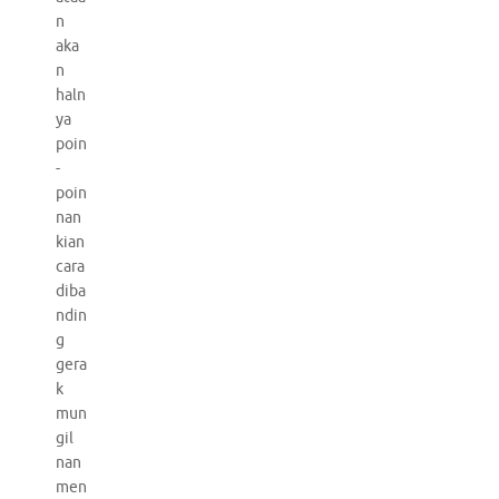
n
aka
n
haln
ya
poin
-
poin
nan
kian
cara
diba
ndin
g
gera
k
mun
gil
nan
men