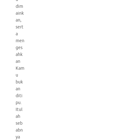
dim
aink
an,
sert
a
men
ges
ahk
an
Kam
u
buk
an
diti
pu.
Itul
ah
seb
abn
ya