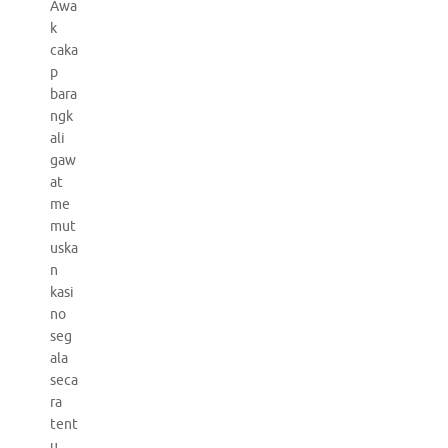
Awa
k
caka
p
bara
ngk
ali
gaw
at
me
mut
uska
n
kasi
no
seg
ala
seca
ra
tent
u