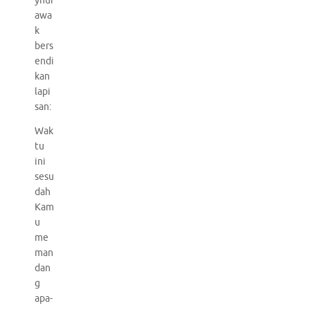
yhur
awa
k
bers
endi
kan
lapi
san:
Wak
tu
ini
sesu
dah
Kam
u
me
man
dan
g
apa-