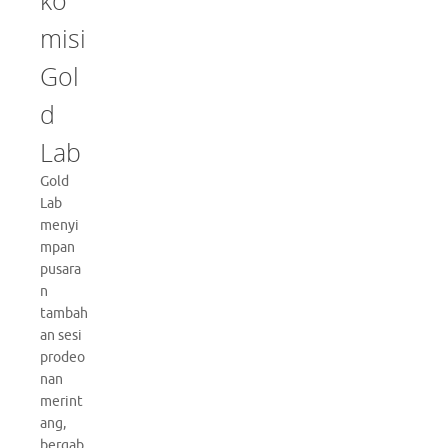
ko
misi
Gol
d
Lab
Gold
Lab
menyi
mpan
pusara
n
tambah
an sesi
prodeo
nan
merint
ang,
bergab