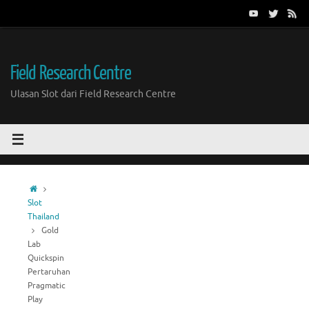
Skip
to
content
Field Research Centre
Ulasan Slot dari Field Research Centre
Home
Slot
Thailand
Gold
Lab
Quickspin
Pertaruhan
Pragmatic
Play