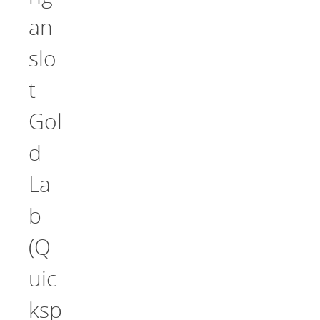
an
slo
t
Gol
d
La
b
(Q
uic
ksp