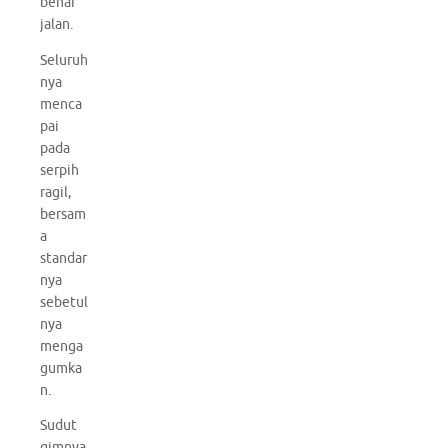
benar
jalan.
Seluruh
nya
menca
pai
pada
serpih
ragil,
bersam
a
standar
nya
sebetul
nya
menga
gumka
n.
Sudut
gimnya