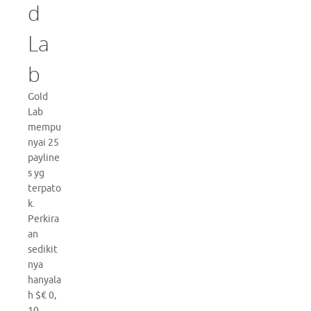
d
La
b
Gold
Lab
mempu
nyai 25
payline
s yg
terpato
k.
Perkira
an
sedikit
nya
hanyala
h $€ 0,
10,