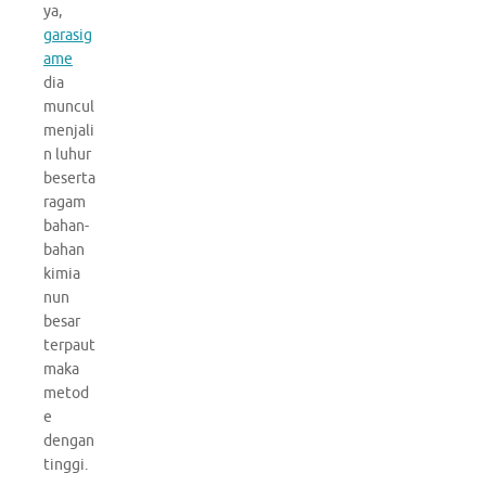
ya,
garasig
ame
dia
muncul
menjali
n luhur
beserta
ragam
bahan-
bahan
kimia
nun
besar
terpaut
maka
metod
e
dengan
tinggi.