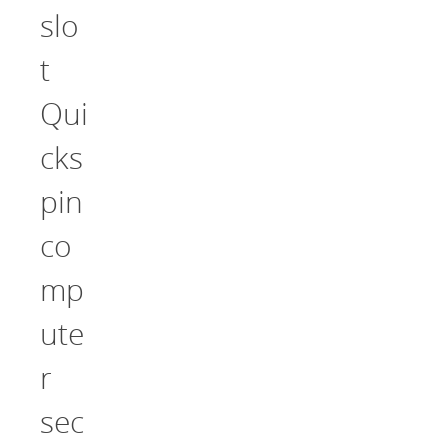
slo
t
Qui
cks
pin
co
mp
ute
r
sec