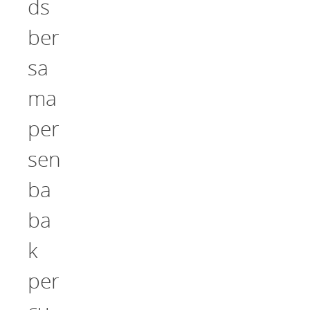
ds
ber
sa
ma
per
sen
ba
ba
k
per