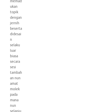
memad
ukan
topik
dengan
jernih
beserta
didesai
n
selaku
luar
biasa
secara
sesi
tambah
an nun
amat
molek
pada
mana
nun
selanju