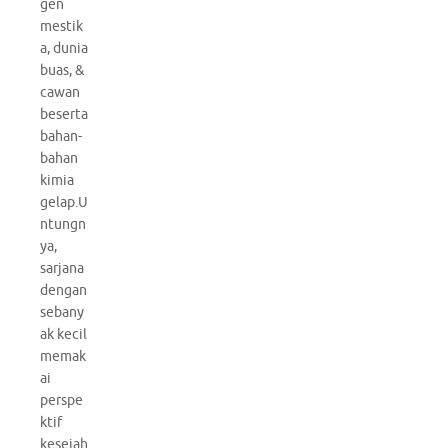
gen
mestik
a, dunia
buas, &
cawan
beserta
bahan-
bahan
kimia
gelap.U
ntungn
ya,
sarjana
dengan
sebany
ak kecil
memak
ai
perspe
ktif
kesejah