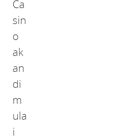
Ca
sin
o
ak
an
di
m
ula
i