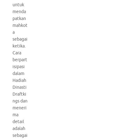
untuk
menda
patkan
mahkot
a
sebagai
ketika.
Cara
berpart
isipasi
dalam
Hadiah
Dinasti
Draftki
ngs dan
meneri
ma
detail
adalah
sebagai