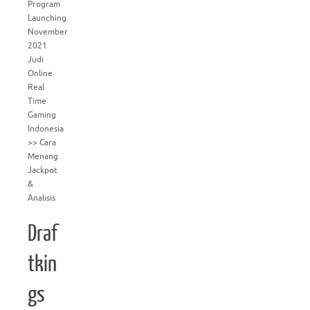
Program
Launching
November
2021
Judi
Online
Real
Time
Gaming
Indonesia
>> Cara
Menang
Jackpot
&
Analisis
Draf
tkin
gs