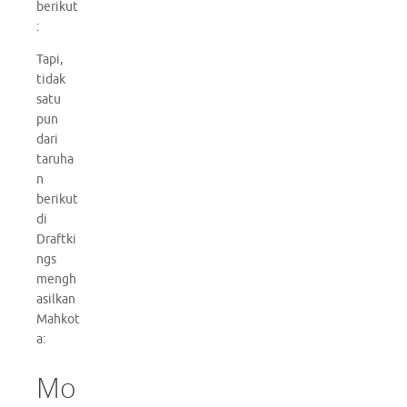
berikut
:
Tapi,
tidak
satu
pun
dari
taruha
n
berikut
di
Draftki
ngs
mengh
asilkan
Mahkot
a:
Mo