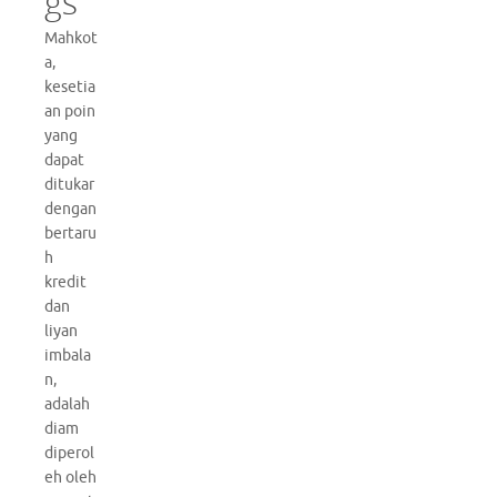
gs
Mahkot
a,
kesetia
an poin
yang
dapat
ditukar
dengan
bertaru
h
kredit
dan
liyan
imbala
n,
adalah
diam
diperol
eh oleh