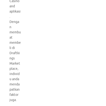
Casino
and
aplikasi
.
Denga
n
membu
at
membe
li di
Draftki
ngs
Market
place,
individ
u anda
menda
patkan
faktor
juga.