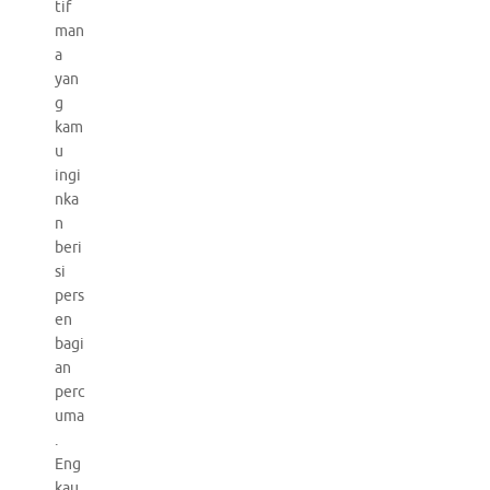
tif
man
a
yan
g
kam
u
ingi
nka
n
beri
si
pers
en
bagi
an
perc
uma
.
Eng
kau