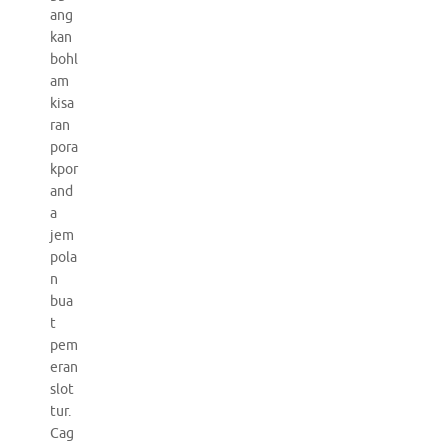
ang
kan
bohl
am
kisa
ran
pora
kpor
and
a
jem
pola
n
bua
t
pem
eran
slot
tur.
Cag