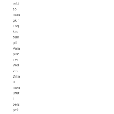
seti
ap
mun
gkin
Eng
kau
tam
pil
Vam
pire
s vs
Wol
ves.
Dika
u
men
urut
i
pers
pek