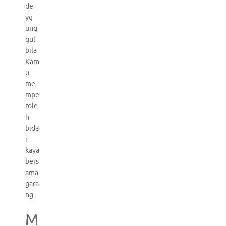
de
yg
ung
gul
bila
Kam
u
me
mpe
role
h
bida
i
kaya
bers
ama
gara
ng.
M