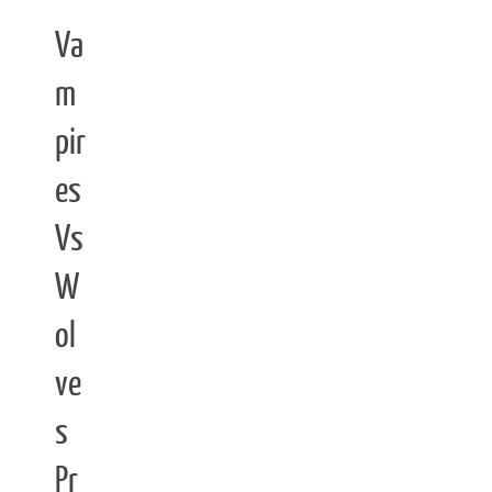
Va
m
pir
es
Vs
W
ol
ve
s
Pr