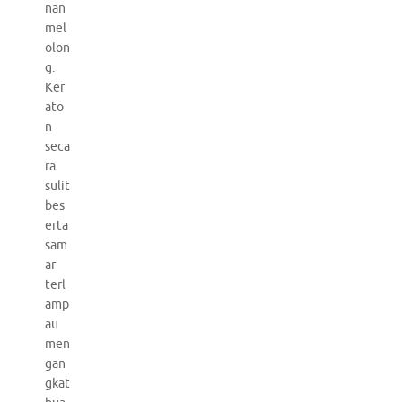
nan
mel
olon
g.
Ker
ato
n
seca
ra
sulit
bes
erta
sam
ar
terl
amp
au
men
gan
gkat