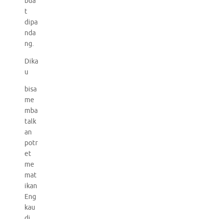
bua
t
dipa
nda
ng.
Dika
u
bisa
me
mba
talk
an
potr
et
me
mat
ikan
Eng
kau
di