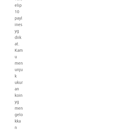
elip
10
payl
ines
yg
diik
at.
Kam
u
men
unju
k
ukur
an
koin
yg
men
gelo
kka
n