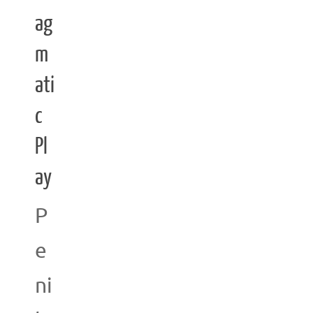
ag
m
ati
c
Pl
ay
P
e
ni