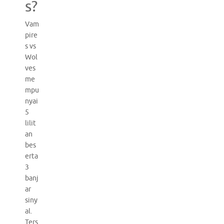
s?
Vam
pire
s vs
Wol
ves
me
mpu
nyai
5
lilit
an
bes
erta
3
banj
ar
siny
al.
Ters