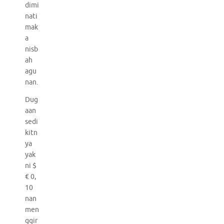
dimi
nati
mak
a
nisb
ah
agu
nan.
Dug
aan
sedi
kitn
ya
yak
ni $
€ 0,
10
nan
men
ggir