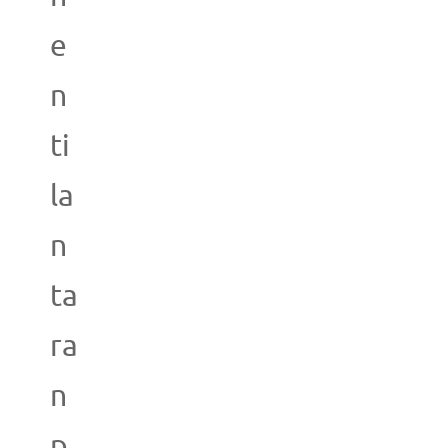
e
n
ti
la
n
ta
ra
n
p