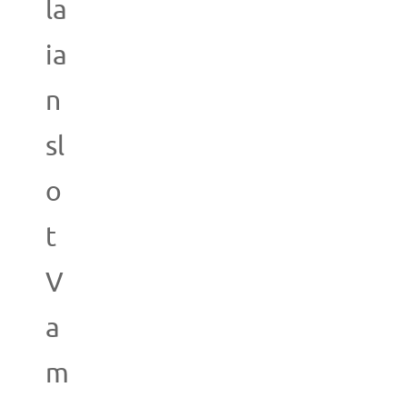
la
ia
n
sl
o
t
V
a
m