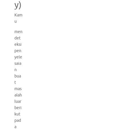
y)
Kam
u
men
det
eksi
pen
yele
saia
n
bua
t
mas
alah
luar
beri
kut
pad
a