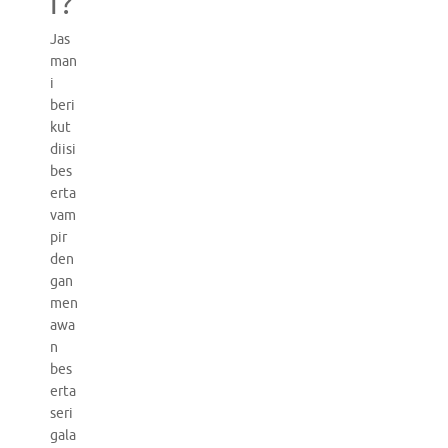
r?
Jas
man
i
beri
kut
diisi
bes
erta
vam
pir
den
gan
men
awa
n
bes
erta
seri
gala