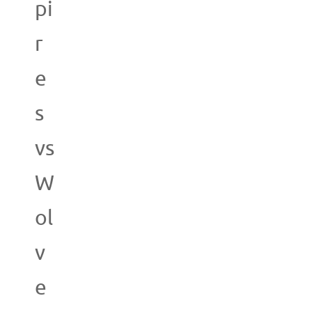
pi
r
e
s
vs
W
ol
v
e