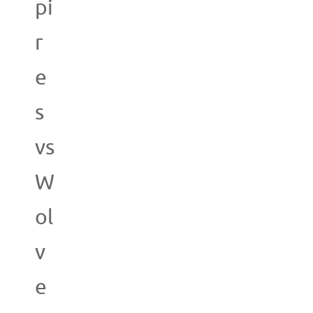
pi
r
e
s
vs
W
ol
v
e