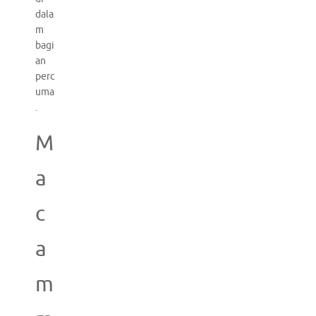
dala
m
bagi
an
perc
uma
.
M
a
c
a
m