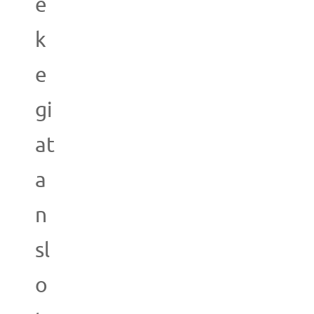
e
k
e
gi
at
a
n
sl
o