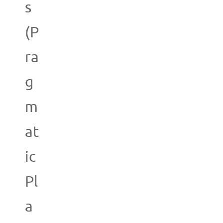
s
(P
ra
g
m
at
ic
Pl
a