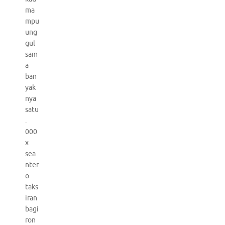
ma
mpu
ung
gul
sam
a
ban
yak
nya
satu
.
000
x
sea
nter
o
taks
iran
bagi
ron