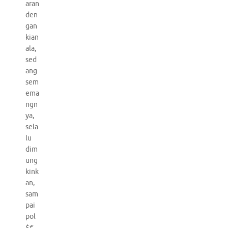
aran
den
gan
kian
ala,
sed
ang
sem
ema
ngn
ya,
sela
lu
dim
ung
kink
an,
sam
pai
pol
$€