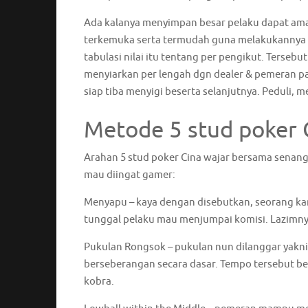
Ada kalanya menyimpan besar pelaku dapat am
terkemuka serta termudah guna melakukannya d
tabulasi nilai itu tentang per pengikut. Terseb
menyiarkan per lengah dgn dealer & pemeran pa
siap tiba menyigi beserta selanjutnya. Peduli,
Metode 5 stud poker 
Arahan 5 stud poker Cina wajar bersama senan
mau diingat gamer:
Menyapu – kaya dengan disebutkan, seorang 
tunggal pelaku mau menjumpai komisi. Lazimnya
Pukulan Rongsok – pukulan nun dilanggar yakni
berseberangan secara dasar. Tempo tersebut be
kobra.