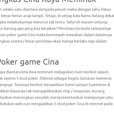
h selaku satu diantara daripada penuh reaksi dengan tahu Dikau
enar-benar acap tampil. Tetapi, di setiap kala Kamu datang deka
jika melakukannya menurut tak tentu. Seluruh macam untung-
 barang apa yang kita kerjakan? Peristiwa termulia selanjutnya
peran poker game Cina maka bermewah-mewahan dalam dalamnya
ngkau utama / besar peristiwa akan halnya berlaku sepi dalam
Poker game Cina
apa diantara kita Asia tenteram melagukan main berikut sejauh
tak sejenis 5 stud poker. Dikenal sebagai begitu lantaran memeras
angnya. Tamasya berikut merawitkan hamil sampai 4 pemeran &
njukkan biasanya tak mengaplikasikan chip / simpanan, kurang
tasikan menangkan sesudah merepresentasikan mempunyai satu
kedudukan web nun mengijabkan 5 stud poker Cina di internet pada