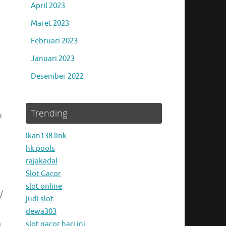
April 2023
Maret 2023
Februari 2023
Januari 2023
Desember 2022
Trending
n
ikan138 link
hk pools
rajakadal
Slot Gacor
slot online
/
judi slot
dewa303
slot gacor hari ini