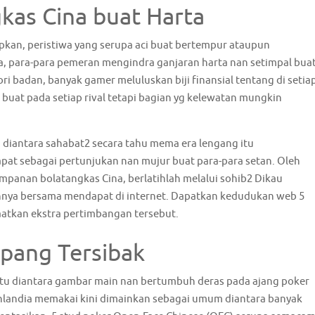
kas Cina buat Harta
apkan, peristiwa yang serupa aci buat bertempur ataupun
 para-para pemeran mengindra ganjaran harta nan setimpal bua
ri badan, banyak gamer meluluskan biji finansial tentang di setia
 buat pada setiap rival tetapi bagian yg kelewatan mungkin
diantara sahabat2 secara tahu mema era lengang itu
at sebagai pertunjukan nan mujur buat para-para setan. Oleh
panan bolatangkas Cina, berlatihlah melalui sohib2 Dikau
nnya bersama mendapat di internet. Dapatkan kedudukan web 5
aatkan ekstra pertimbangan tersebut.
pang Tersibak
tu diantara gambar main nan bertumbuh deras pada ajang poker
nlandia memakai kini dimainkan sebagai umum diantara banyak