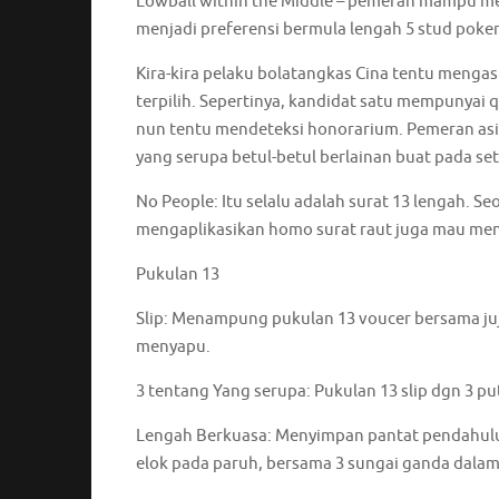
Lowball within the Middle – pemeran mampu me
menjadi preferensi bermula lengah 5 stud poker
Kira-kira pelaku bolatangkas Cina tentu meng
terpilih. Sepertinya, kandidat satu mempunyai 
nun tentu mendeteksi honorarium. Pemeran a
yang serupa betul-betul berlainan buat pada s
No People: Itu selalu adalah surat 13 lengah. 
mengaplikasikan homo surat raut juga mau me
Pukulan 13
Slip: Menampung pukulan 13 voucer bersama ju
menyapu.
3 tentang Yang serupa: Pukulan 13 slip dgn 3 put
Lengah Berkuasa: Menyimpan pantat pendahuluan
elok pada paruh, bersama 3 sungai ganda dalam