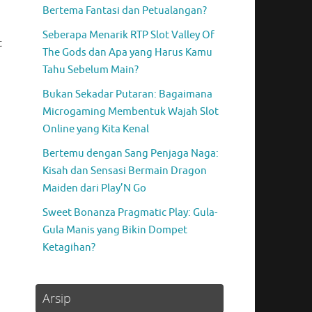
Bertema Fantasi dan Petualangan?
Seberapa Menarik RTP Slot Valley Of
t
The Gods dan Apa yang Harus Kamu
Tahu Sebelum Main?
Bukan Sekadar Putaran: Bagaimana
Microgaming Membentuk Wajah Slot
Online yang Kita Kenal
Bertemu dengan Sang Penjaga Naga:
Kisah dan Sensasi Bermain Dragon
Maiden dari Play’N Go
Sweet Bonanza Pragmatic Play: Gula-
Gula Manis yang Bikin Dompet
Ketagihan?
Arsip