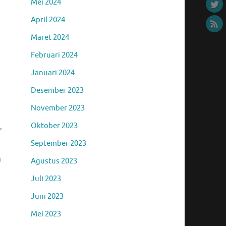
Mei 2024
April 2024
Maret 2024
Februari 2024
Januari 2024
Desember 2023
November 2023
Oktober 2023
,
September 2023
i
Agustus 2023
Juli 2023
Juni 2023
Mei 2023