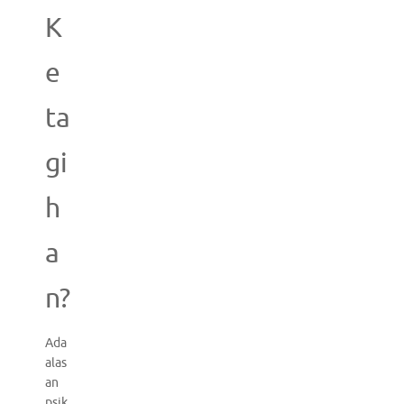
K
e
ta
gi
h
a
n?
Ada
alas
an
psik