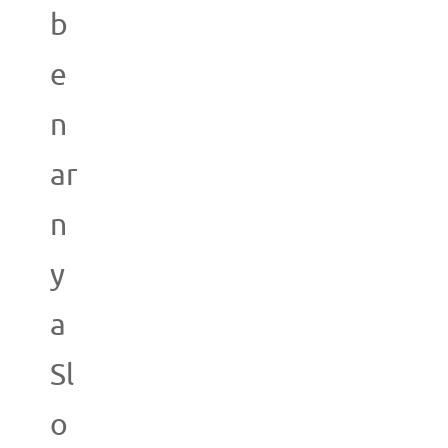
b
e
n
ar
n
y
a
Sl
o