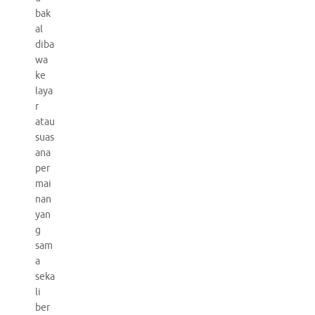
bak
al
diba
wa
ke
laya
r
atau
suas
ana
per
mai
nan
yan
g
sam
a
seka
li
ber