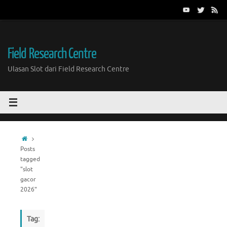
Skip
to
content
Field Research Centre
Ulasan Slot dari Field Research Centre
Home
Posts
tagged
"slot
gacor
2026"
Tag: