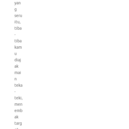
yan
g
seru
itu,
tiba
-
tiba
kam
u
diaj
ak
mai
n
teka
-
teki,
men
emb
ak
targ