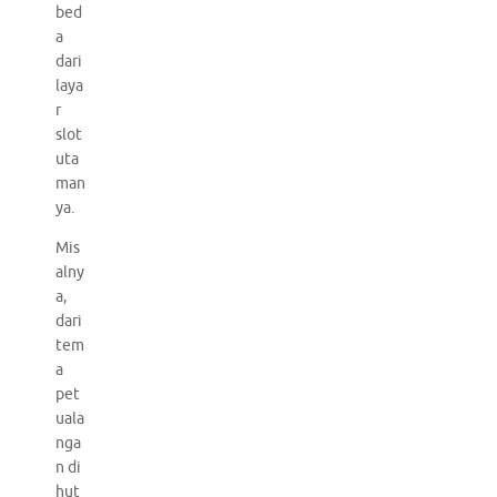
bed
a
dari
laya
r
slot
uta
man
ya.
Mis
alny
a,
dari
tem
a
pet
uala
nga
n di
hut