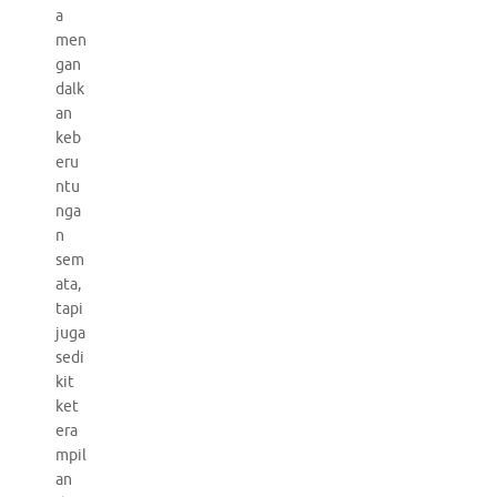
a
men
gan
dalk
an
keb
eru
ntu
nga
n
sem
ata,
tapi
juga
sedi
kit
ket
era
mpil
an