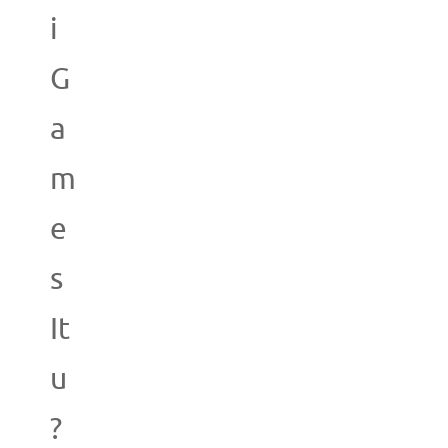
i
G
a
m
e
s
It
u
?