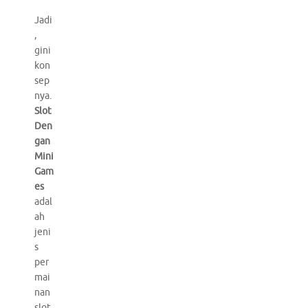
Jadi
,
gini
kon
sep
nya.
Slot
Den
gan
Mini
Gam
es
adal
ah
jeni
s
per
mai
nan
slot