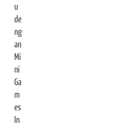
u
de
ng
an
Mi
ni
Ga
m
es
In