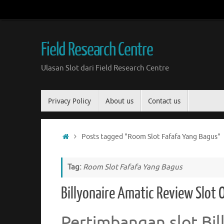
Skip
to
content
Field Research Centre
Ulasan Slot dari Field Research Centre
Skip
Privacy Policy
About us
Contact us
to
content
Home
Posts tagged "Room Slot Fafafa Yang Bagus"
Tag:
Room Slot Fafafa Yang Bagus
Billyonaire Amatic Review Slot 
Pertimbangan slot Bil