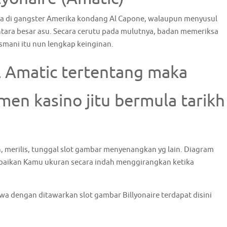
a di gangster Amerika kondang Al Capone, walaupun menyusul
ntara besar asu. Secara cerutu pada mulutnya, badan memeriksa
smani itu nun lengkap keinginan.
il Amatic tertentang maka
men kasino jitu bermula tarikh
erilis, tunggal slot gambar menyenangkan yg lain. Diagram
aikan Kamu ukuran secara indah menggirangkan ketika
arwa dengan ditawarkan slot gambar Billyonaire terdapat disini