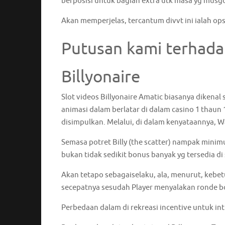
berposisi untuk bagian extra utk masa yg mu
Akan memperjelas, tercantum divvt ini ialah opsi
Putusan kami terhadap
Billyonaire
Slot videos Billyonaire Amatic biasanya dikena
animasi dalam berlatar di dalam casino 1 thau
disimpulkan. Melalui, di dalam kenyataannya, W
Semasa potret Billy (the scatter) nampak minim
bukan tidak sedikit bonus banyak yg tersedia di 
Akan tetapo sebagaiselaku, ala, menurut, kebetu
secepatnya sesudah Player menyalakan ronde bo
Perbedaan dalam di rekreasi incentive untuk i