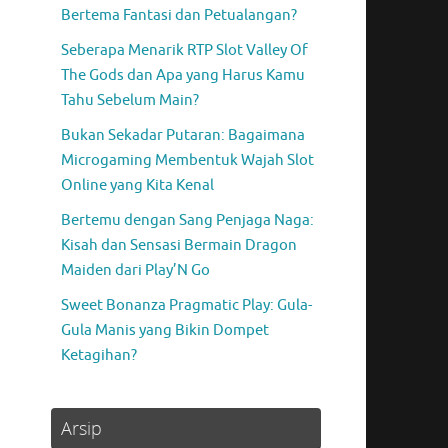
Bertema Fantasi dan Petualangan?
Seberapa Menarik RTP Slot Valley Of
The Gods dan Apa yang Harus Kamu
Tahu Sebelum Main?
Bukan Sekadar Putaran: Bagaimana
Microgaming Membentuk Wajah Slot
Online yang Kita Kenal
Bertemu dengan Sang Penjaga Naga:
Kisah dan Sensasi Bermain Dragon
Maiden dari Play’N Go
Sweet Bonanza Pragmatic Play: Gula-
Gula Manis yang Bikin Dompet
Ketagihan?
Arsip