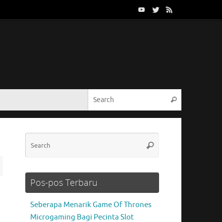
Search for:
Search
Search
Search
for:
Pos-pos Terbaru
Seberapa Menarik Game Of Thrones
Microgaming Bagi Pecinta Slot