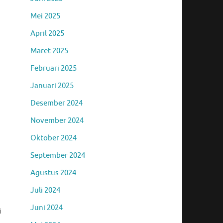
Mei 2025
April 2025
Maret 2025
Februari 2025
Januari 2025
Desember 2024
November 2024
Oktober 2024
September 2024
Agustus 2024
Juli 2024
Juni 2024
i