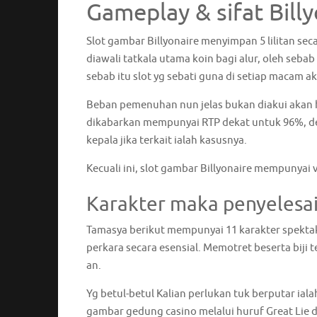
Gameplay & sifat Bill
Slot gambar Billyonaire menyimpan 5 lilitan sec
diawali tatkala utama koin bagi alur, oleh sebab
sebab itu slot yg sebati guna di setiap macam a
Beban pemenuhan nun jelas bukan diakui akan 
dikabarkan mempunyai RTP dekat untuk 96%, de
kepala jika terkait ialah kasusnya.
Kecuali ini, slot gambar Billyonaire mempunyai 
Karakter maka penyelesa
Tamasya berikut mempunyai 11 karakter spektak
perkara secara esensial. Memotret beserta biji 
an.
Yg betul-betul Kalian perlukan tuk berputar ia
gambar gedung casino melalui huruf Great Lie d