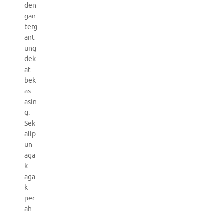
den
gan
terg
ant
ung
dek
at
bek
as
asin
g.
Sek
alip
un
aga
k-
aga
k
pec
ah