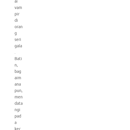
ai
vam
pir
di
oran
g
seri
gala
.
Bati
n,
bag
aim
ana
pun,
men
data
ngi
pad
a
kec