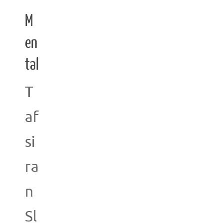
M
en
tal
T
af
si
ra
n
Sl