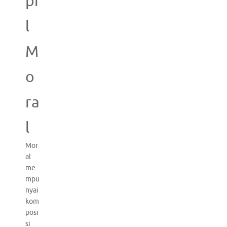
pi
l
M
o
ra
l
Mor
al
me
mpu
nyai
kom
posi
si