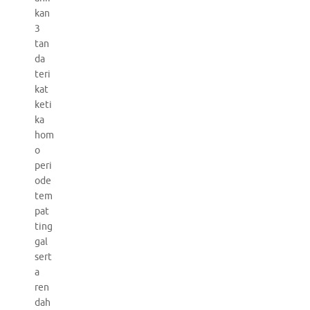
kan
3
tan
da
teri
kat
keti
ka
hom
o
peri
ode
tem
pat
ting
gal
sert
a
ren
dah