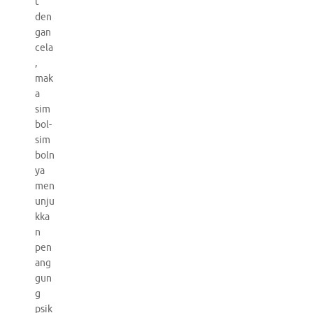
t
den
gan
cela
,
mak
a
sim
bol-
sim
boln
ya
men
unju
kka
n
pen
ang
gun
g
psik