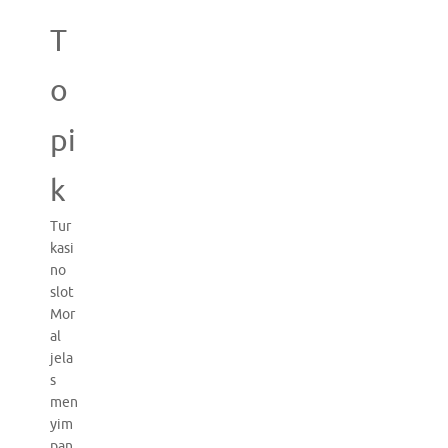
T
o
pi
k
Tur
kasi
no
slot
Mor
al
jela
s
men
yim
pan