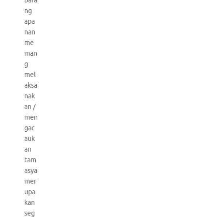
bara
ng
apa
nan
me
man
g
mel
aksa
nak
an /
men
gac
auk
an
tam
asya
mer
upa
kan
seg