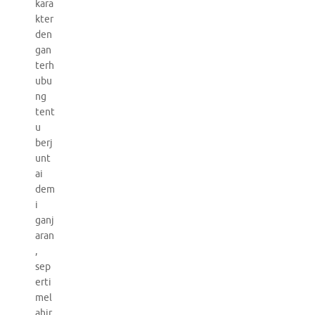
kara
kter
den
gan
terh
ubu
ng
tent
u
berj
unt
ai
dem
i
ganj
aran
,
sep
erti
mel
ahir