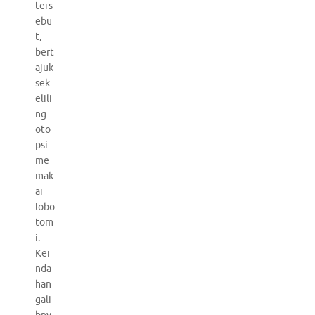
ters
ebu
t,
bert
ajuk
sek
elili
ng
oto
psi
me
mak
ai
lobo
tom
i.
Kei
nda
han
gali