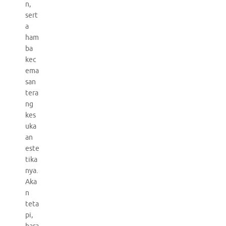
n,
sert
a
ham
ba
kec
ema
san
tera
ng
kes
uka
an
este
tika
nya.
Aka
n
teta
pi,