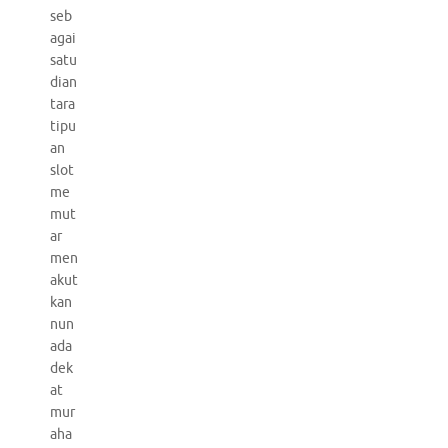
seb
agai
satu
dian
tara
tipu
an
slot
me
mut
ar
men
akut
kan
nun
ada
dek
at
mur
aha