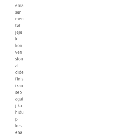
ema
san
men
tal:
jeja
k
kon
ven
sion
al
dide
finis
ikan
seb
agai
jika
hidu
p
kes
ena