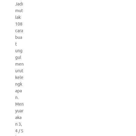
Jadi
mut
lak
108
cara
bua
t
ung
gul
men
urut
kele
ngk
apa
n.
Men
yuar
aka
n 3,
4 / 5