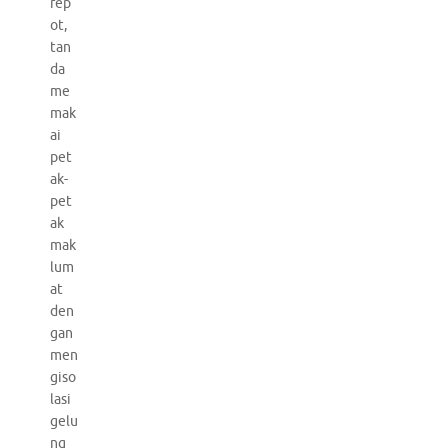
rep
ot,
tan
da
me
mak
ai
pet
ak-
pet
ak
mak
lum
at
den
gan
men
giso
lasi
gelu
ng