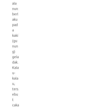
ala
nun
berl
aku
pad
a
kaki
(gu
nun
g)
gela
dak.
Kala
u-
kala
u,
ters
ebu
t
caka