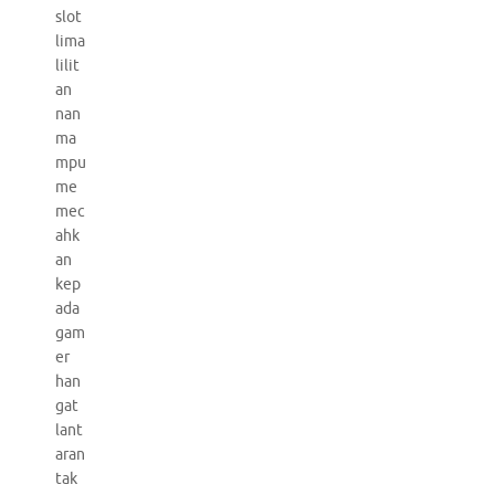
slot
lima
lilit
an
nan
ma
mpu
me
mec
ahk
an
kep
ada
gam
er
han
gat
lant
aran
tak