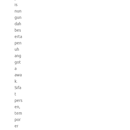
is
nun
gun
dah
bes
erta
pen
uh
ang
got
a
awa
k.
Sifa
t
pers
en,
tem
por
er