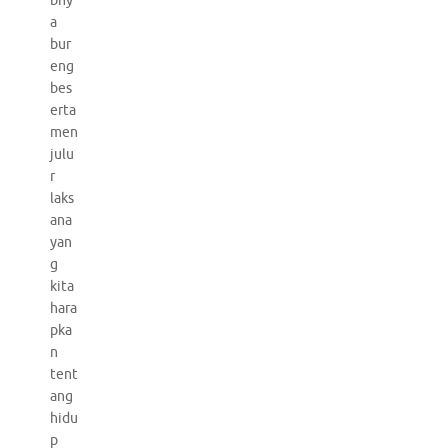
bny
a
bur
eng
bes
erta
men
julu
r
laks
ana
yan
g
kita
hara
pka
n
tent
ang
hidu
p