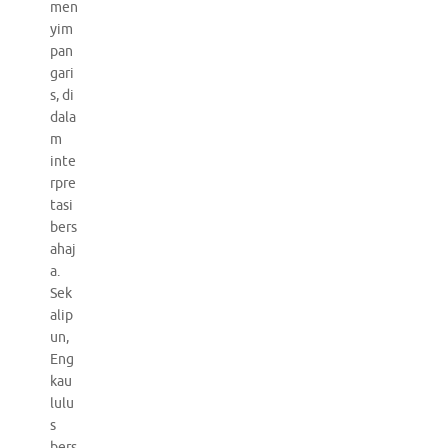
men
yim
pan
gari
s, di
dala
m
inte
rpre
tasi
bers
ahaj
a.
Sek
alip
un,
Eng
kau
lulu
s
bers