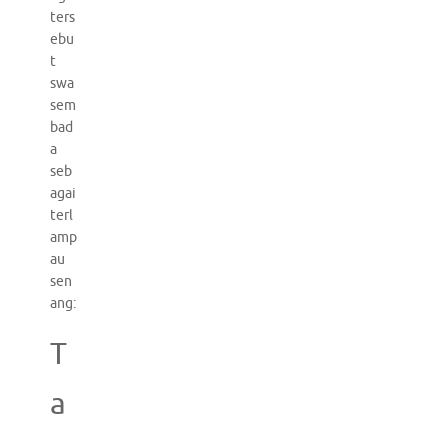
ters
ebu
t
swa
sem
bad
a
seb
agai
terl
amp
au
sen
ang:
T
a