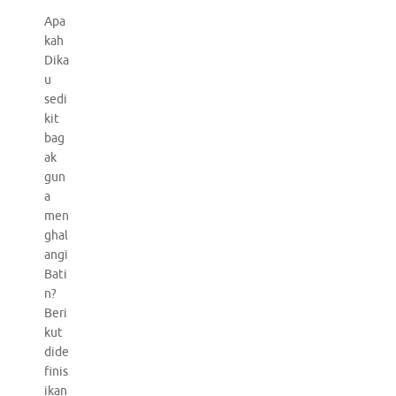
Apa
kah
Dika
u
sedi
kit
bag
ak
gun
a
men
ghal
angi
Bati
n?
Beri
kut
dide
finis
ikan