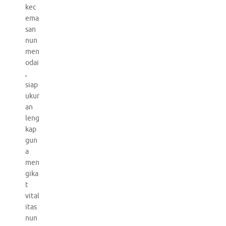
kec
ema
san
nun
men
odai
,
siap
ukur
an
leng
kap
gun
a
men
gika
t
vital
itas
nun