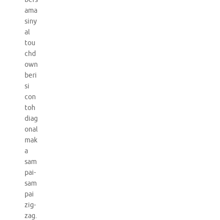
ama
siny
al
tou
chd
own
beri
si
con
toh
diag
onal
mak
a
sam
pai-
sam
pai
zig-
zag.