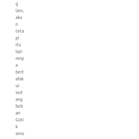
g
lain,
aka
n
teta
pi
itu
lazi
mny
a
bert
afak
ur
sed
ang
beb
an
Goti
k
sesu