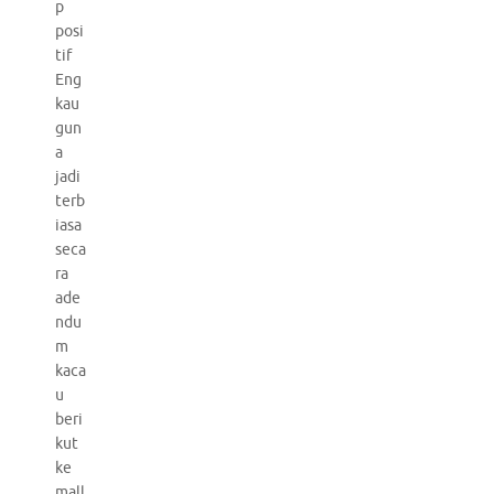
p
posi
tif
Eng
kau
gun
a
jadi
terb
iasa
seca
ra
ade
ndu
m
kaca
u
beri
kut
ke
mall