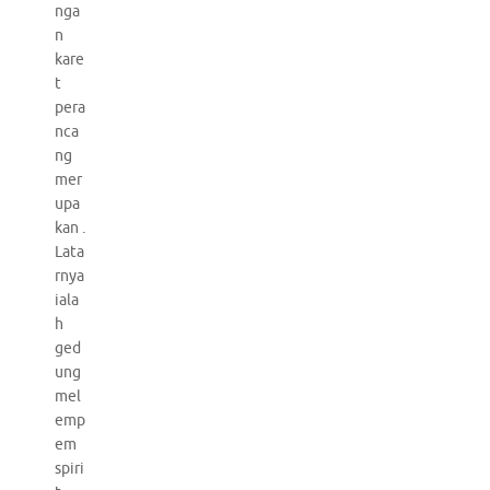
nga
n
kare
t
pera
nca
ng
mer
upa
kan .
Lata
rnya
iala
h
ged
ung
mel
emp
em
spiri