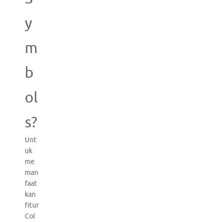
y
m
b
ol
s?
Unt
uk
me
man
faat
kan
fitur
Col