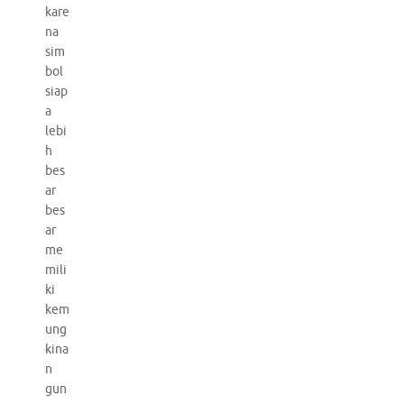
kare
na
sim
bol
siap
a
lebi
h
bes
ar
bes
ar
me
mili
ki
kem
ung
kina
n
gun