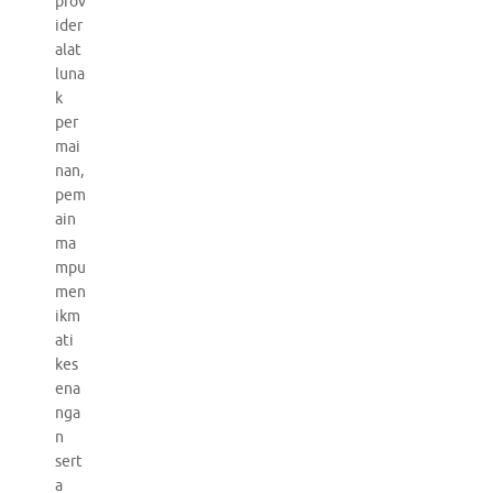
prov
ider
alat
luna
k
per
mai
nan,
pem
ain
ma
mpu
men
ikm
ati
kes
ena
nga
n
sert
a