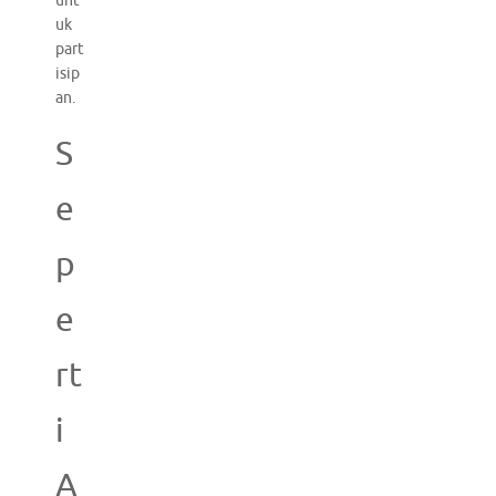
unt
uk
part
isip
an.
S
e
p
e
rt
i
A