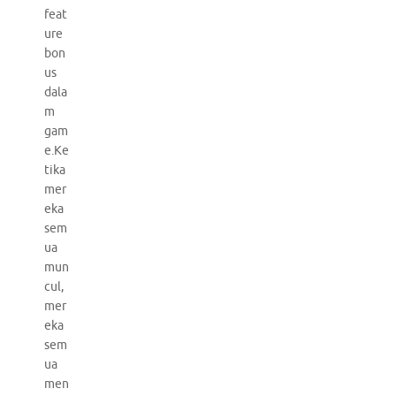
feat
ure
bon
us
dala
m
gam
e.Ke
tika
mer
eka
sem
ua
mun
cul,
mer
eka
sem
ua
men