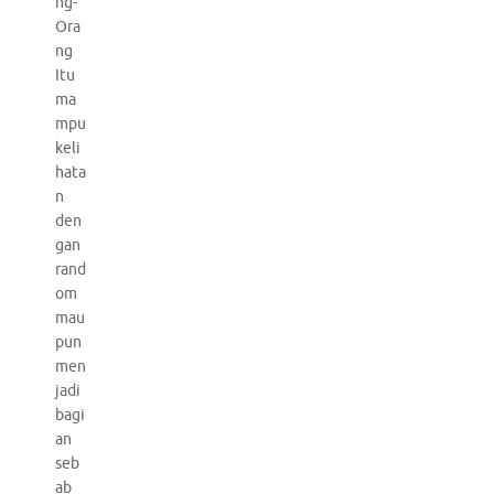
ng-
Ora
ng
Itu
ma
mpu
keli
hata
n
den
gan
rand
om
mau
pun
men
jadi
bagi
an
seb
ab