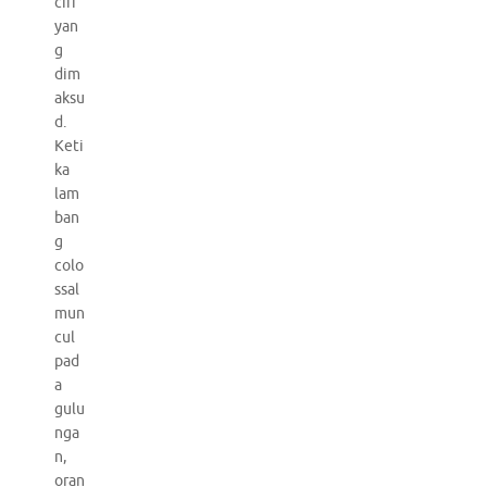
ciri
yan
g
dim
aksu
d.
Keti
ka
lam
ban
g
colo
ssal
mun
cul
pad
a
gulu
nga
n,
oran