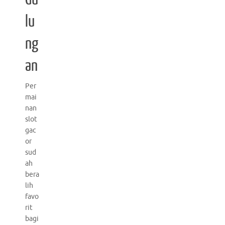
lu
ng
an
Per
mai
nan
slot
gac
or
sud
ah
bera
lih
favo
rit
bagi