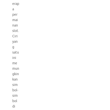
erap
a
per
mai
nan
slot.
Ciri
yan
g
satu
ini
me
mun
gkin
kan
sim
bol-
sim
bol
di