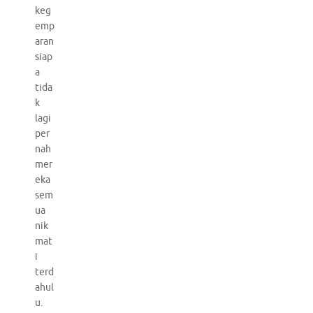
keg
emp
aran
siap
a
tida
k
lagi
per
nah
mer
eka
sem
ua
nik
mat
i
terd
ahul
u.