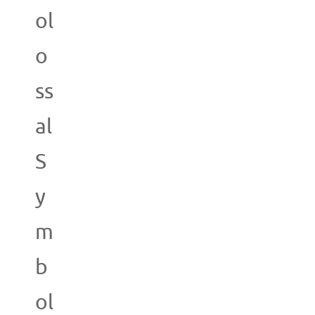
ol
o
ss
al
S
y
m
b
ol