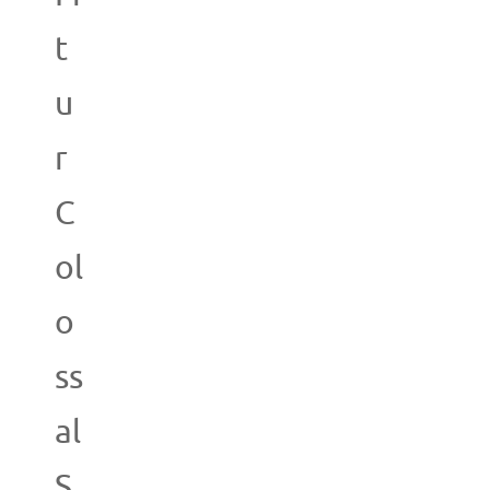
t
u
r
C
ol
o
ss
al
S