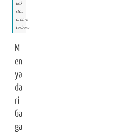
link
slot
promo
terbaru
M
en
ya
da
ri
Ga
ga