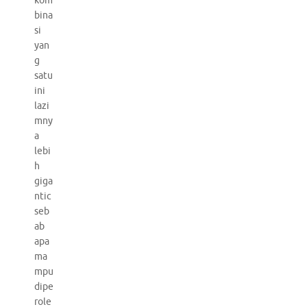
kom
bina
si
yan
g
satu
ini
lazi
mny
a
lebi
h
giga
ntic
seb
ab
apa
ma
mpu
dipe
role