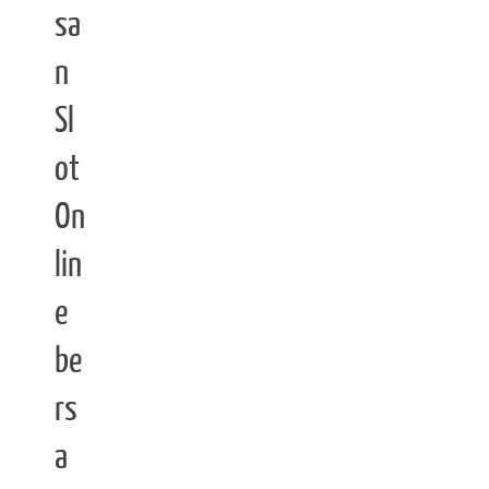
sa
n
Sl
ot
On
lin
e
be
rs
a