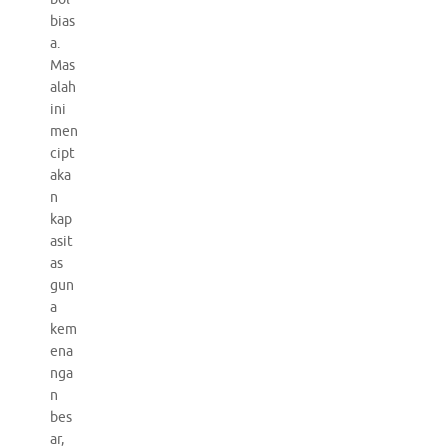
bias
a.
Mas
alah
ini
men
cipt
aka
n
kap
asit
as
gun
a
kem
ena
nga
n
bes
ar,