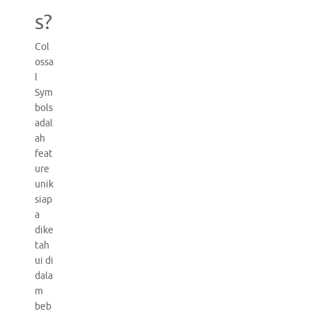
s?
Col
ossa
l
Sym
bols
adal
ah
feat
ure
unik
siap
a
dike
tah
ui di
dala
m
beb