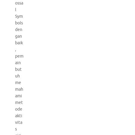
ossa
l
Sym
bols
den
gan
baik
,
pem
ain
but
uh
me
mah
ami
met
ode
akti
vita
s