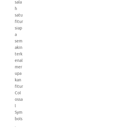
sala
h
satu
fitur
siap
a
sem
akin
terk
enal
mer
upa
kan
fitur
Col
ossa
l
Sym
bols
.