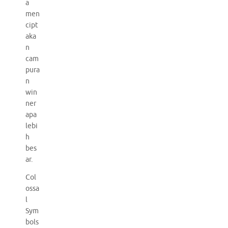
a
men
cipt
aka
n
cam
pura
n
win
ner
apa
lebi
h
bes
ar.
Col
ossa
l
Sym
bols