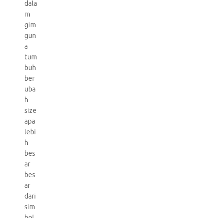
dala
m
gim
gun
a
tum
buh
ber
uba
h
size
apa
lebi
h
bes
ar
bes
ar
dari
sim
bol