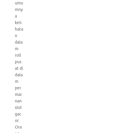
umu
mny
a
keli
hata
n
dala
m
roll
pus
at di
dala
m
per
mai
nan
slot
gac
or.
Ora