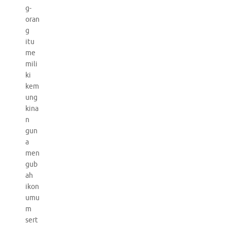
g-
oran
g
itu
me
mili
ki
kem
ung
kina
n
gun
a
men
gub
ah
ikon
umu
m
sert