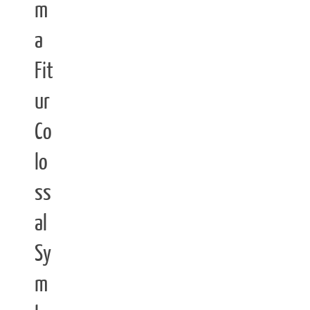
m
a
Fit
ur
Co
lo
ss
al
Sy
m