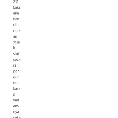
2%.
Laks
ana
nan
diha
rapk
an
seja
k
slot
seca
ra
pen
gga
nda
kasa
r,
vari
ans
nya
seka