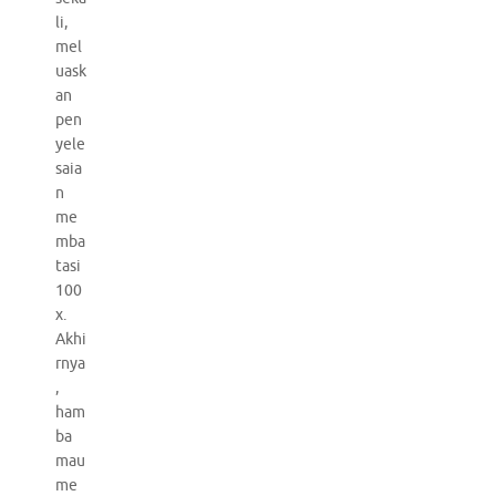
li,
mel
uask
an
pen
yele
saia
n
me
mba
tasi
100
x.
Akhi
rnya
,
ham
ba
mau
me