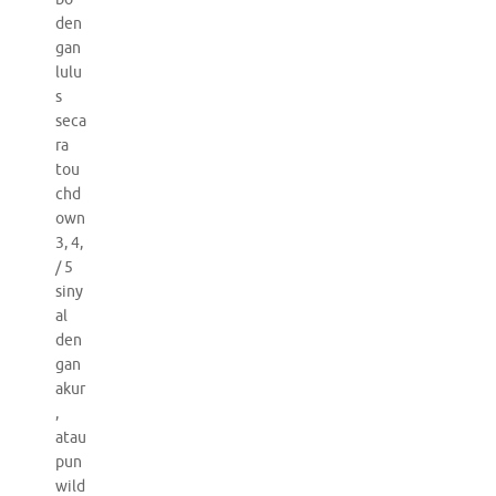
den
gan
lulu
s
seca
ra
tou
chd
own
3, 4,
/ 5
siny
al
den
gan
akur
,
atau
pun
wild