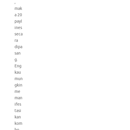
,
mak
a 20
payl
ines
seca
ra
dipa
san
g.
Eng
kau
mun
gkin
me
man
ifes
tasi
kan
kom
bo