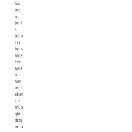
bar
mai
n
beri
si
luhu
r ()
bers
ama
kem
ajua
n
nan
mel
ekat
tak
mun
gkin
dita
ndin