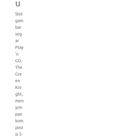
u
Slot
gam
bar
seg
ar
Play
’n
GO,
The
Gre
en
Kni
ght,
men
yim
pan
kom
posi
si 5-