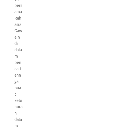
bers
ama
Rah
asia
Gaw
ain
di
dala
m
pen
cari
ann
ya
bua
t
kelu
hura
n
dala
m