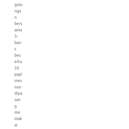
gulu
nga
n
bers
ama
3-
bari
s
bes
erta
20
payl
ines
nun
dipa
san
g
me
mak
ai