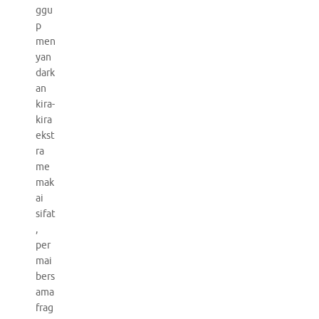
ggu
p
men
yan
dark
an
kira-
kira
ekst
ra
me
mak
ai
sifat
,
per
mai
bers
ama
frag