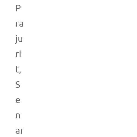
P
ra
ju
ri
t,
S
e
n
ar