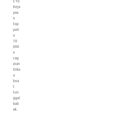
s 10.
Keja
yaa
n
top
yait
u
10.
000
x
cag
aran
Dika
u
bua
t
tun
ggal
bab
ak.