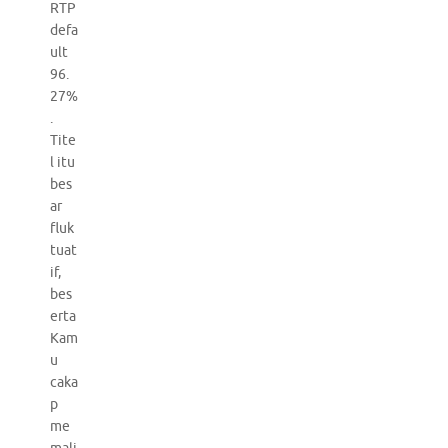
RTP
defa
ult
96.
27%
.
Tite
l itu
bes
ar
fluk
tuat
if,
bes
erta
Kam
u
caka
p
me