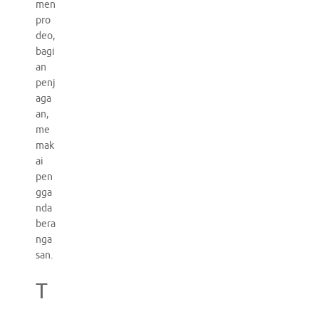
men
pro
deo,
bagi
an
penj
aga
an,
me
mak
ai
pen
gga
nda
bera
nga
san.
T