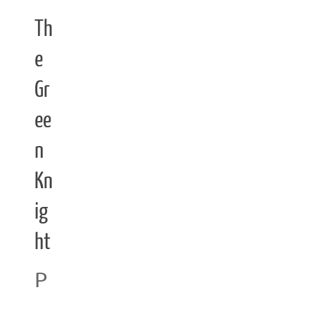
Th
e
Gr
ee
n
Kn
ig
ht
P