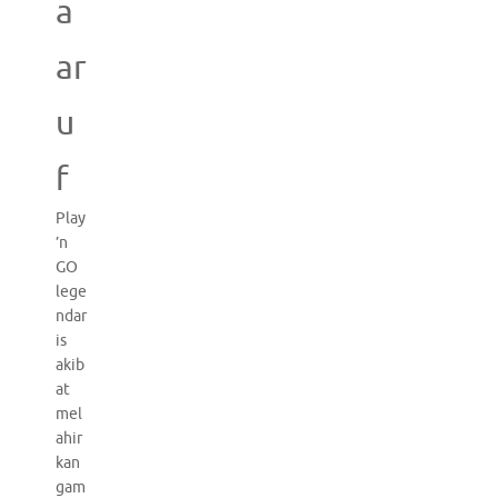
a
ar
u
f
Play
’n
GO
lege
ndar
is
akib
at
mel
ahir
kan
gam