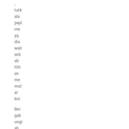
,
tatk
ala
payl
ine
yg
dia
wali
seb
ab
lilit
an
me
mut
ar
kiri.
Ber
gab
ungl
ah