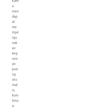
Kam
u
men
dap
at
me
mpe
rgu
nak
an
keg
una
an
pusi
ng
oto
mat
is,
kom
bina
si