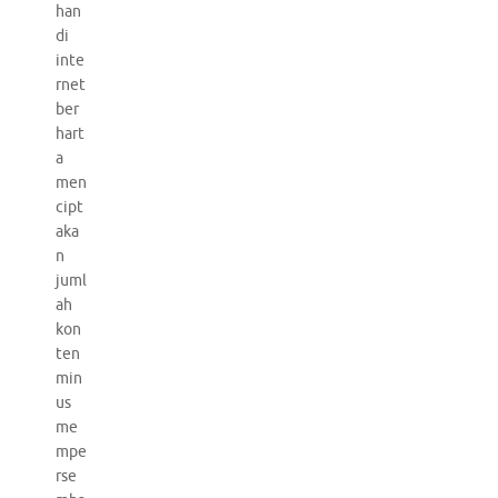
han
di
inte
rnet
ber
hart
a
men
cipt
aka
n
juml
ah
kon
ten
min
us
me
mpe
rse