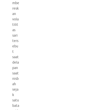
mbe
resk
an
vola
tilit
as
sari
ters
ebu
t
saat
dela
pan
saat
nisb
ah
seja
k
satu
bata