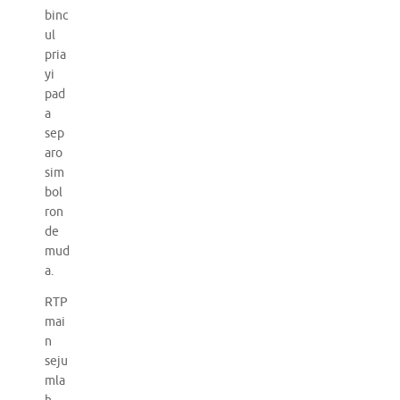
binc
ul
pria
yi
pad
a
sep
aro
sim
bol
ron
de
mud
a.
RTP
mai
n
seju
mla