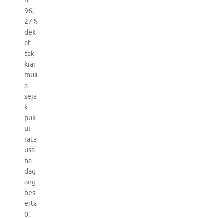
h
96,
27%
dek
at
tak
kian
muli
a
seja
k
puk
ul
rata
usa
ha
dag
ang
bes
erta
0,