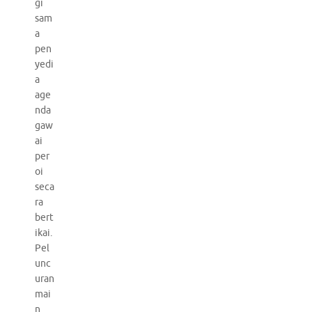
gi
sam
a
pen
yedi
a
age
nda
gaw
ai
per
oi
seca
ra
bert
ikai.
Pel
unc
uran
mai
n