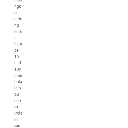
mali
ngk
an
gelu
ng
kuru
n
ham
pa.
10
had
100
nilai
bola
lam
pu
bab
ak.
Pela
ku
san