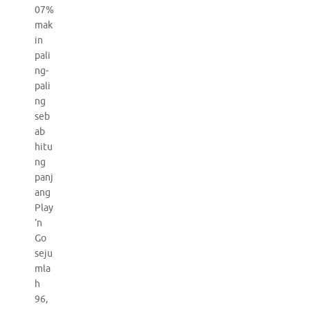
07%
mak
in
pali
ng-
pali
ng
seb
ab
hitu
ng
panj
ang
Play
‘n
Go
seju
mla
h
96,