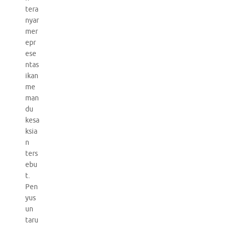
tera
nyar
mer
epr
ese
ntas
ikan
me
man
du
kesa
ksia
n
ters
ebu
t.
Pen
yus
un
taru