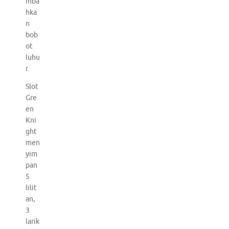
mba
hka
n
bob
ot
luhu
r.
Slot
Gre
en
Kni
ght
men
yim
pan
5
lilit
an,
3
larik