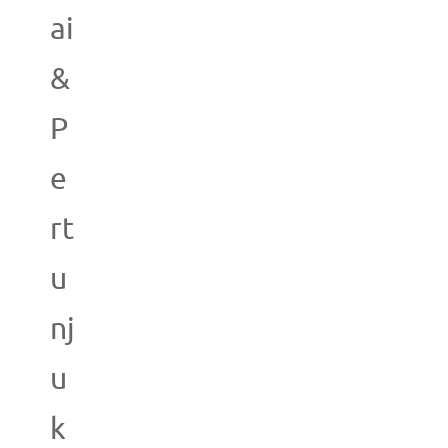
ai
&
P
e
rt
u
nj
u
k