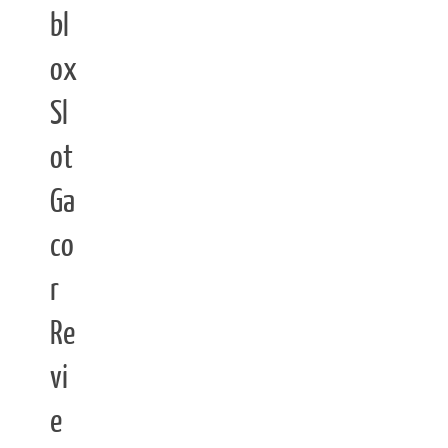
bl
ox
Sl
ot
Ga
co
r
Re
vi
e