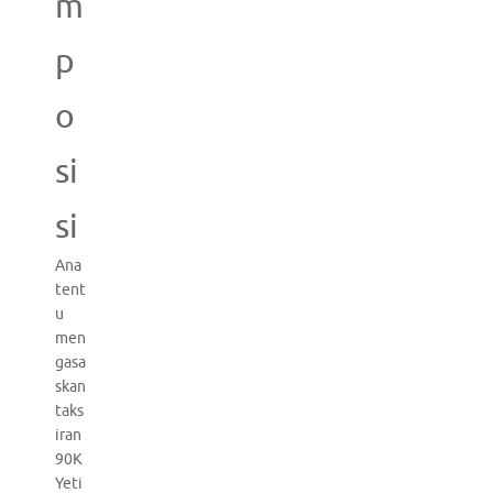
m
p
o
si
si
Ana
tent
u
men
gasa
skan
taks
iran
90K
Yeti