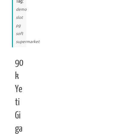
Tag:
demo
slot
pg
soft
supermarket
90
k
Ye
ti
Gi
ga