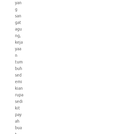
yan
g
san
gat
agu
ng,
keja
yaa
n
tum
buh
sed
emi
kian
rupa
sedi
kit
pay
ah
bua