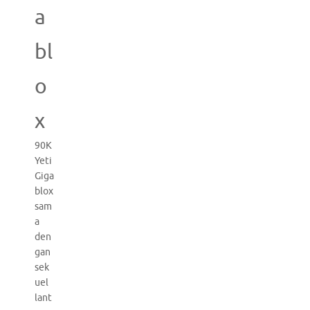
a
bl
o
x
90K
Yeti
Giga
blox
sam
a
den
gan
sek
uel
lant