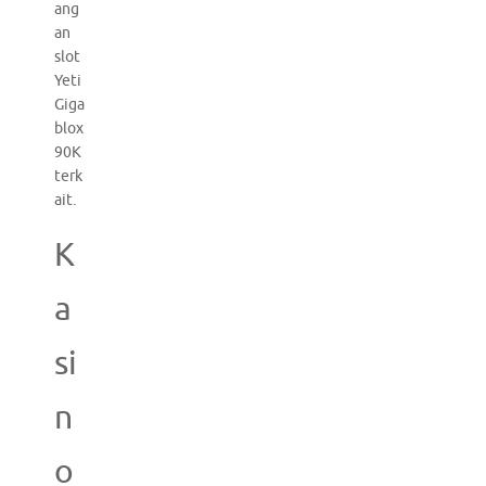
ang
an
slot
Yeti
Giga
blox
90K
terk
ait.
K
a
si
n
o