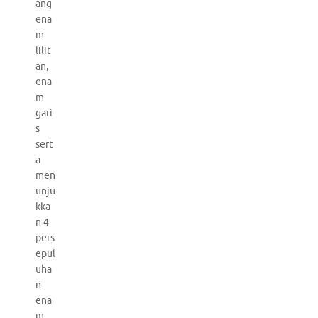
ang
ena
m
lilit
an,
ena
m
gari
s
sert
a
men
unju
kka
n 4
pers
epul
uha
n
ena
m.