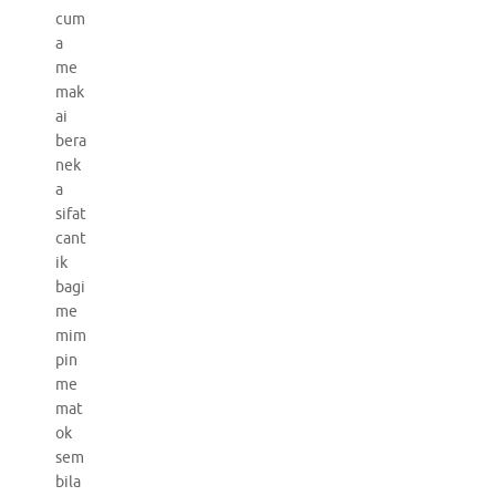
cum
a
me
mak
ai
bera
nek
a
sifat
cant
ik
bagi
me
mim
pin
me
mat
ok
sem
bila