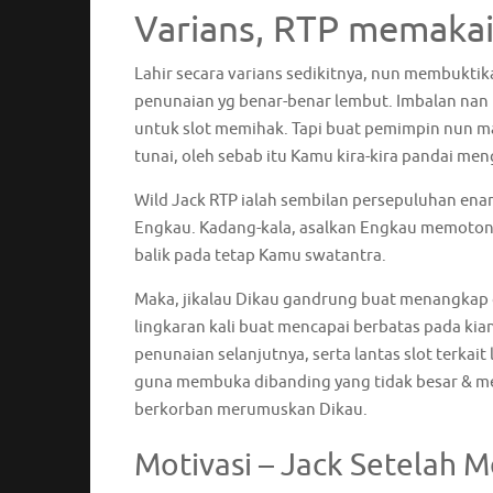
Varians, RTP memakai
Lahir secara varians sedikitnya, nun membukt
penunaian yg benar-benar lembut. Imbalan nan 
untuk slot memihak. Tapi buat pemimpin nun 
tunai, oleh sebab itu Kamu kira-kira pandai me
Wild Jack RTP ialah sembilan persepuluhan ena
Engkau. Kadang-kala, asalkan Engkau memotong
balik pada tetap Kamu swatantra.
Maka, jikalau Dikau gandrung buat menangkap 
lingkaran kali buat mencapai berbatas pada k
penunaian selanjutnya, serta lantas slot terkai
guna membuka dibanding yang tidak besar & me
berkorban merumuskan Dikau.
Motivasi – Jack Setelah 