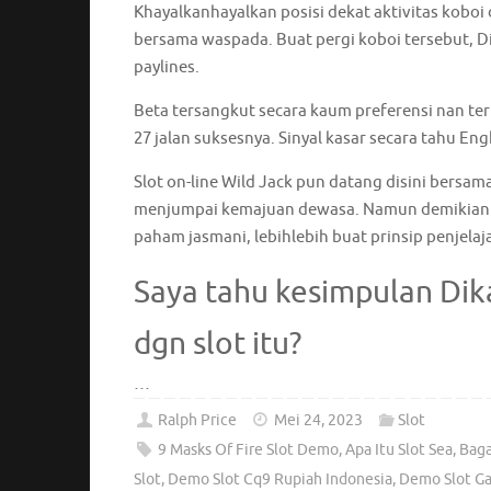
Khayalkanhayalkan posisi dekat aktivitas koboi
bersama waspada. Buat pergi koboi tersebut, D
paylines.
Beta tersangkut secara kaum preferensi nan ter
27 jalan suksesnya. Sinyal kasar secara tahu
Slot on-line Wild Jack pun datang disini bers
menjumpai kemajuan dewasa. Namun demikian 
paham jasmani, lebihlebih buat prinsip penjela
Saya tahu kesimpulan Di
dgn slot itu?
…
Ralph Price
Mei 24, 2023
Slot
9 Masks Of Fire Slot Demo
,
Apa Itu Slot Sea
,
Baga
Slot
,
Demo Slot Cq9 Rupiah Indonesia
,
Demo Slot G