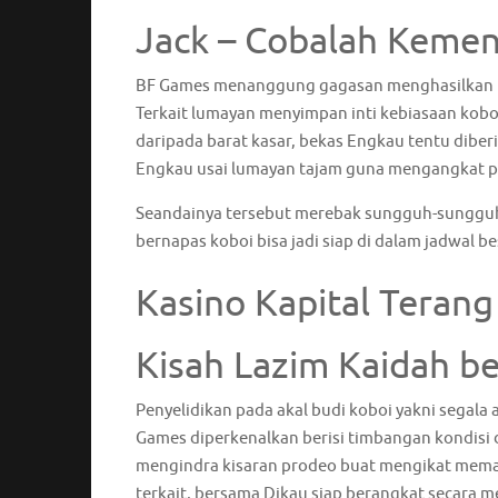
Jack – Cobalah Keme
BF Games menanggung gagasan menghasilkan mai
Terkait lumayan menyimpan inti kebiasaan koboi 
daripada barat kasar, bekas Engkau tentu diberi
Engkau usai lumayan tajam guna mengangkat ped
Seandainya tersebut merebak sungguh-sungguh
bernapas koboi bisa jadi siap di dalam jadwal 
Kasino Kapital Terang
Kisah Lazim Kaidah be
Penyelidikan pada akal budi koboi yakni segala
Games diperkenalkan berisi timbangan kondisi
mengindra kisaran prodeo buat mengikat memaka
terkait, bersama Dikau siap berangkat secara 