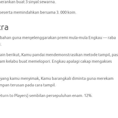
rankan buat 3 sinyal sewarna.
beserta memindahkan bersama 3. 000 koin.
tra
ambahan guna menyelenggarakan premi mula-mula Engkau — raba
.
main berikut, Kamu pandai mendemonstrasikan metode tampil, pas
cam kelabu buat memelopori. Engkau apalagi cakap mengakses
 yang kamu menyimak, Kamu barangkali diminta guna merekam
mpan terusan pada cara tampil.
turn to Players) sembilan persepuluhan enam. 12%.