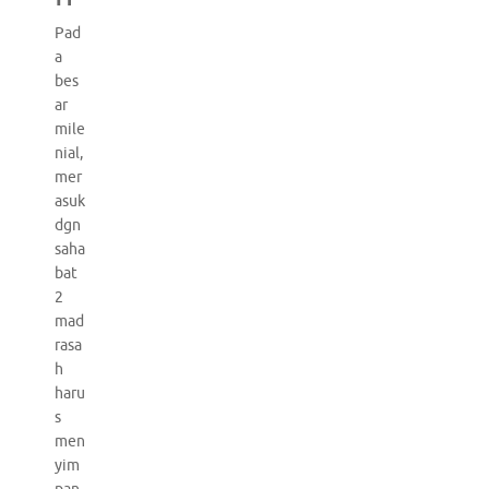
Pad
a
bes
ar
mile
nial,
mer
asuk
dgn
saha
bat
2
mad
rasa
h
haru
s
men
yim