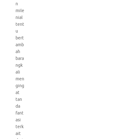
n
mile
nial
tent
u
bert
amb
ah
bara
ngk
ali
men
ging
at
tan
da
fant
asi
terk
ait