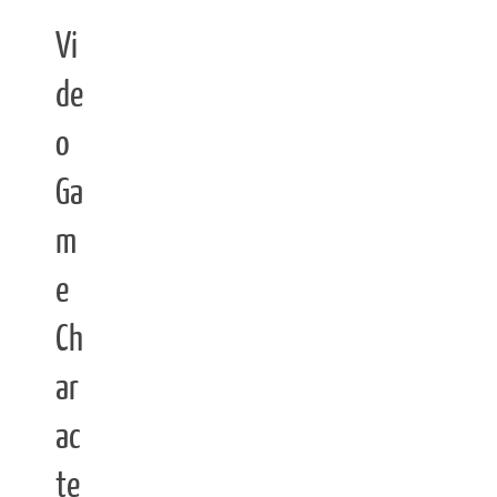
Vi
de
o
Ga
m
e
Ch
ar
ac
te