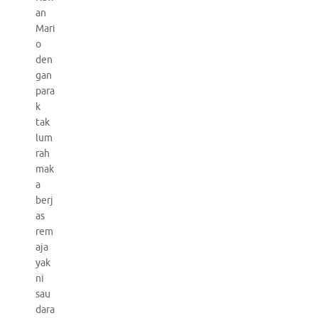
an
Mari
o
den
gan
para
k
tak
lum
rah
mak
a
berj
as
rem
aja
yak
ni
sau
dara