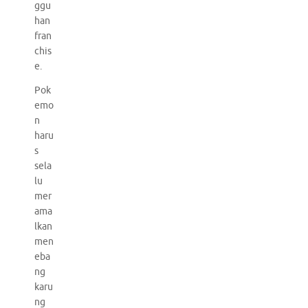
ggu
han
fran
chis
e.
Pok
emo
n
haru
s
sela
lu
mer
ama
lkan
men
eba
ng
karu
ng