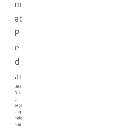
m
at
P
e
d
ar
Bila
Dika
u
seor
ang
mile
nial