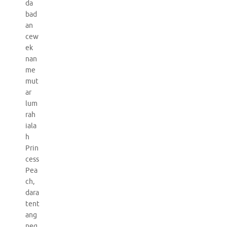
da
bad
an
cew
ek
nan
me
mut
ar
lum
rah
iala
h
Prin
cess
Pea
ch,
dara
tent
ang
neg