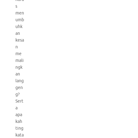
s
men
umb
uhk
an
kesa
n
me
mali
ngk
an
lang
gen
g?
Sert
a
apa
kah
ting
kata