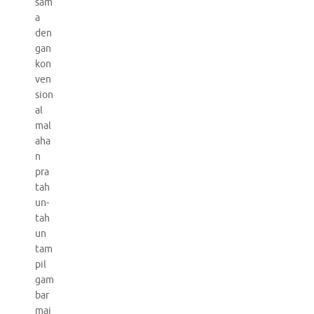
sam
a
den
gan
kon
ven
sion
al
mal
aha
n
pra
tah
un-
tah
un
tam
pil
gam
bar
mai