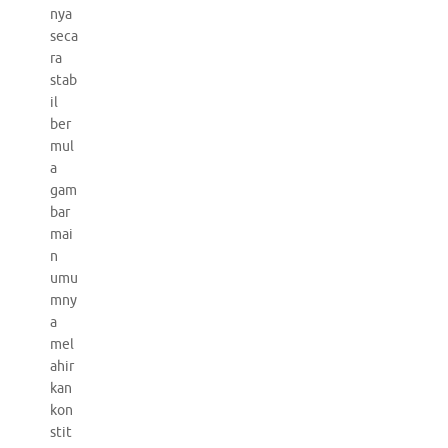
nya
seca
ra
stab
il
ber
mul
a
gam
bar
mai
n
umu
mny
a
mel
ahir
kan
kon
stit