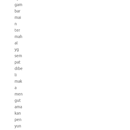
gam
bar
mai
n
ter
mah
al
yg
sem
pat
dibe
li
mak
a
men
gut
ama
kan
pen
yun