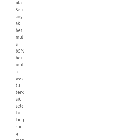
nial.
Seb
any
ak
ber
mul
a
85%
ber
mul
a
wak
tu
terk
ait
sela
ku
lang
sun
g