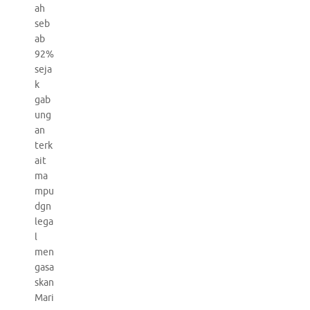
ah
seb
ab
92%
seja
k
gab
ung
an
terk
ait
ma
mpu
dgn
lega
l
men
gasa
skan
Mari