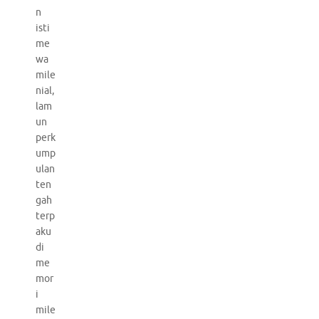
n
isti
me
wa
mile
nial,
lam
un
perk
ump
ulan
ten
gah
terp
aku
di
me
mor
i
mile