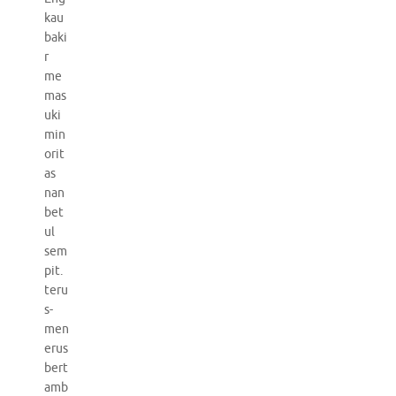
kau
baki
r
me
mas
uki
min
orit
as
nan
bet
ul
sem
pit.
teru
s-
men
erus
bert
amb