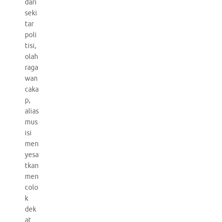
dari
seki
tar
poli
tisi,
olah
raga
wan
caka
p,
alias
mus
isi
men
yesa
tkan
men
colo
k
dek
at