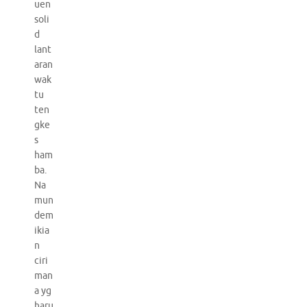
uen
soli
d
lant
aran
wak
tu
ten
gke
s
ham
ba.
Na
mun
dem
ikia
n
ciri
man
a yg
haru