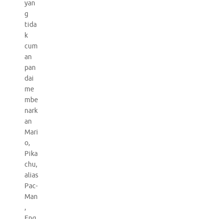
yan
g
tida
k
cum
an
pan
dai
me
mbe
nark
an
Mari
o,
Pika
chu,
alias
Pac-
Man
,
Eng