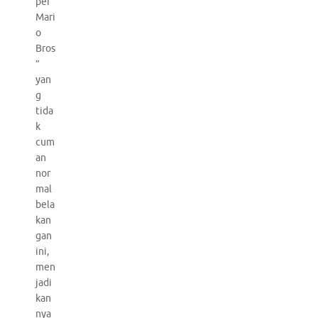
per
Mari
o
Bros
”
yan
g
tida
k
cum
an
nor
mal
bela
kan
gan
ini,
men
jadi
kan
nya