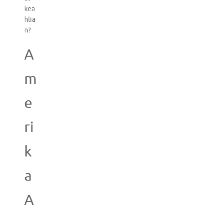
kea
hlia
n?
A
m
e
ri
k
a
A