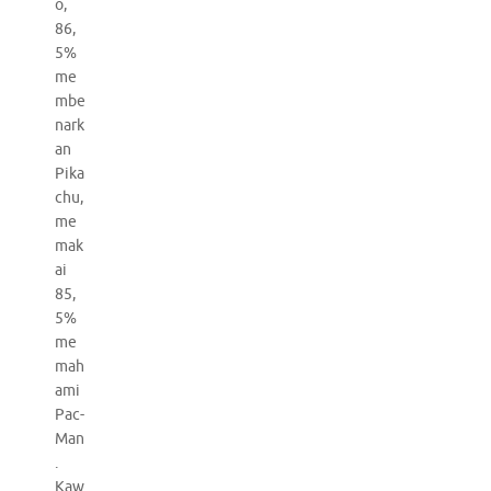
o,
86,
5%
me
mbe
nark
an
Pika
chu,
me
mak
ai
85,
5%
me
mah
ami
Pac-
Man
.
Kaw