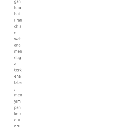
gah
lem
but.
Fran
chis
e
wah
ana
men
dug
a
terk
ena
laba
,
men
yim
pan
keb
eru
ntu