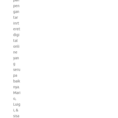
pan
pen
gan
tar
inrt
eret
digi
tal
onli
ne
yan
g
seru
pa
baik
nya.
Mari
o,
Luig
i, &
sisa