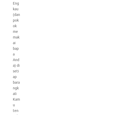
Eng
kau
(dan
pok
ok
me
mak
ai
bap
a
And
a) di
seti
ap
bara
ngk
ali
Kam
u
ten