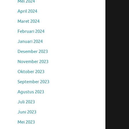
Mei 2024
April 2024
Maret 2024
Februari 2024
Januari 2024
Desember 2023
November 2023
Oktober 2023
September 2023
Agustus 2023
Juli 2023
Juni 2023
Mei 2023