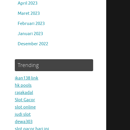
April 2023
Maret 2023
Februari 2023
Januari 2023
Desember 2022
Trending
ikan138 link
hk pools
rajakadal
Slot Gacor
slot online
judi slot
dewa303
slot gacor hari ini