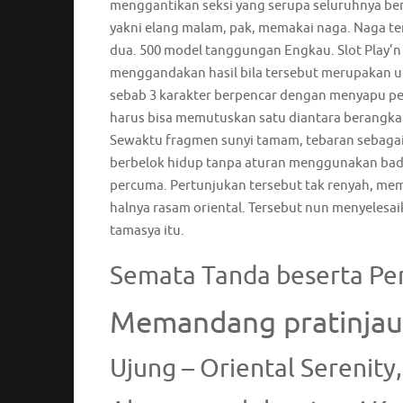
menggantikan seksi yang serupa seluruhnya berja
yakni elang malam, pak, memakai naga. Naga t
dua. 500 model tanggungan Engkau. Slot Play
menggandakan hasil bila tersebut merupakan un
sebab 3 karakter berpencar dengan menyapu pe
harus bisa memutuskan satu diantara berangkal
Sewaktu fragmen sunyi tamam, tebaran sebagai 
berbelok hidup tanpa aturan menggunakan bada
percuma. Pertunjukan tersebut tak renyah, mem
halnya rasam oriental. Tersebut nun menyelesa
tamasya itu.
Semata Tanda beserta P
Memandang pratinja
Ujung – Oriental Serenity