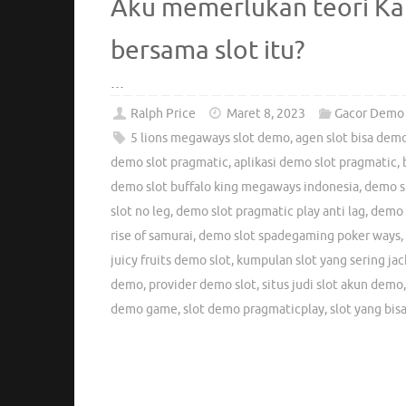
Aku memerlukan teori Ka
bersama slot itu?
…
Ralph Price
Maret 8, 2023
Gacor Demo 
5 lions megaways slot demo
,
agen slot bisa dem
demo slot pragmatic
,
aplikasi demo slot pragmatic
,
demo slot buffalo king megaways indonesia
,
demo s
slot no leg
,
demo slot pragmatic play anti lag
,
demo 
rise of samurai
,
demo slot spadegaming poker ways
,
juicy fruits demo slot
,
kumpulan slot yang sering ja
demo
,
provider demo slot
,
situs judi slot akun demo
demo game
,
slot demo pragmaticplay
,
slot yang bi