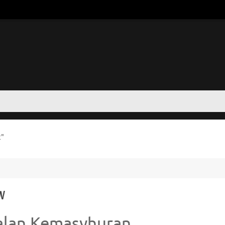
t"
w
yalan Kemasyhuran