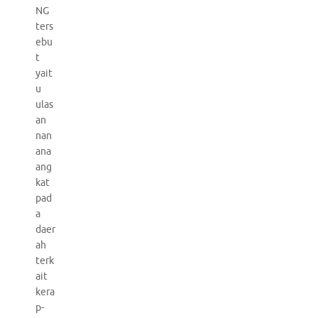
NG
ters
ebu
t
yait
u
ulas
an
nan
ana
ang
kat
pad
a
daer
ah
terk
ait
kera
p-