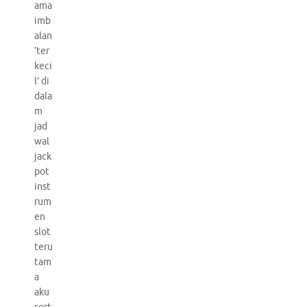
ama
imb
alan
‘ter
keci
l’ di
dala
m
jad
wal
jack
pot
inst
rum
en
slot
teru
tam
a
aku