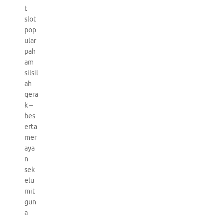
t
slot
pop
ular
pah
am
silsil
ah
gera
k –
bes
erta
mer
aya
n
sek
elu
mit
gun
a