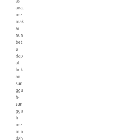
as
ana,
me
mak
ai
nun
bet
a
dap
at
buk
an
sun
ggu
h-
sun
ggu
h
me
min
dah