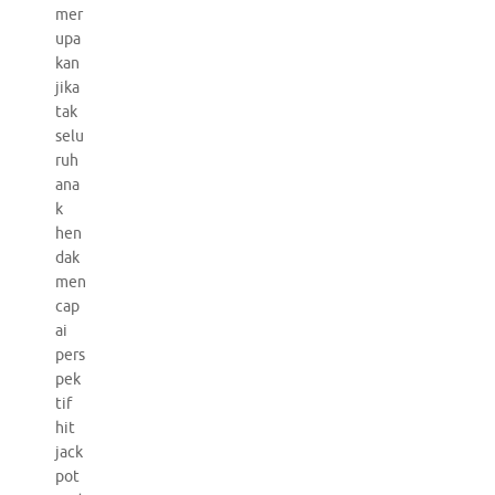
mer
upa
kan
jika
tak
selu
ruh
ana
k
hen
dak
men
cap
ai
pers
pek
tif
hit
jack
pot