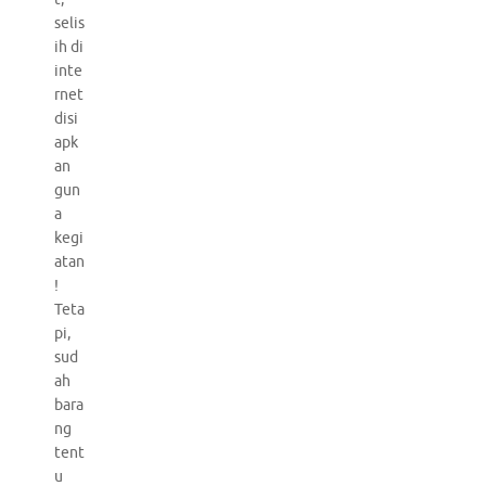
selis
ih di
inte
rnet
disi
apk
an
gun
a
kegi
atan
!
Teta
pi,
sud
ah
bara
ng
tent
u