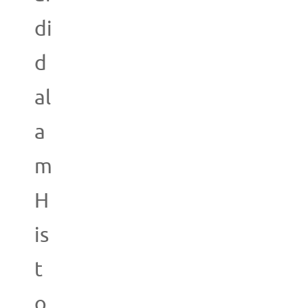
di
d
al
a
m
H
is
t
o