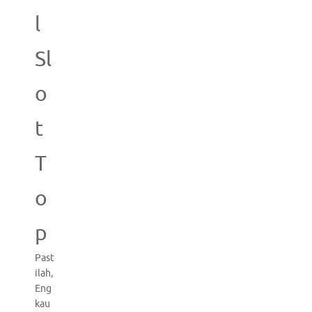
l
Sl
o
t
T
o
p
Past
ilah,
Eng
kau