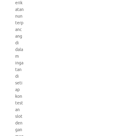
erik
atan
nun
terp
anc
ang
di
dala
m
inga
tan
di
seti
ap
kon
test
an
slot
den
gan