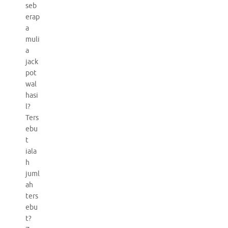
seb
erap
a
muli
a
jack
pot
wal
hasi
l?
Ters
ebu
t
iala
h
juml
ah
ters
ebu
t?