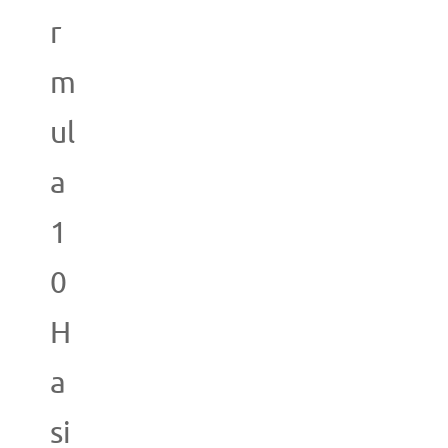
r
m
ul
a
1
0
H
a
si