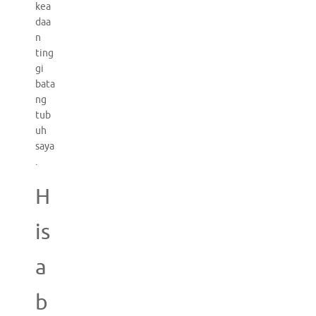
kea
daa
n
ting
gi
bata
ng
tub
uh
saya
.
H
is
a
b