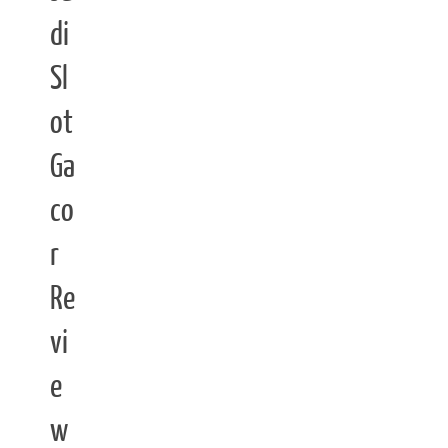
di
Sl
ot
Ga
co
r
Re
vi
e
w