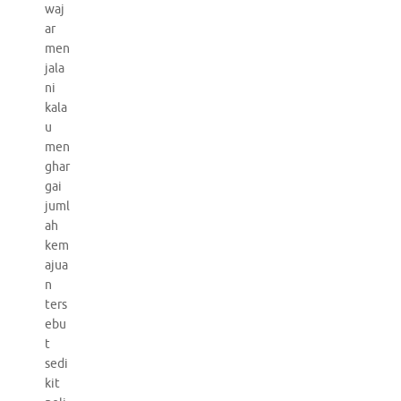
waj
ar
men
jala
ni
kala
u
men
ghar
gai
juml
ah
kem
ajua
n
ters
ebu
t
sedi
kit