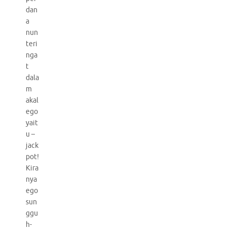
dan
a
nun
teri
nga
t
dala
m
akal
ego
yait
u –
jack
pot!
Kira
nya
ego
sun
ggu
h-