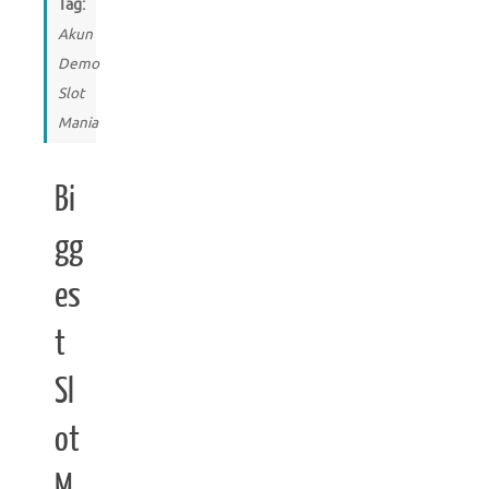
Tag:
Akun
Demo
Slot
Mania
Bi
gg
es
t
Sl
ot
M