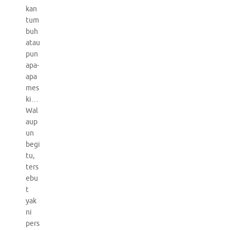
kan
tum
buh
atau
pun
apa-
apa
mes
ki…
Wal
aup
un
begi
tu,
ters
ebu
t
yak
ni
pers