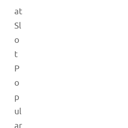
at
Sl
o
t
P
o
p
ul
ar