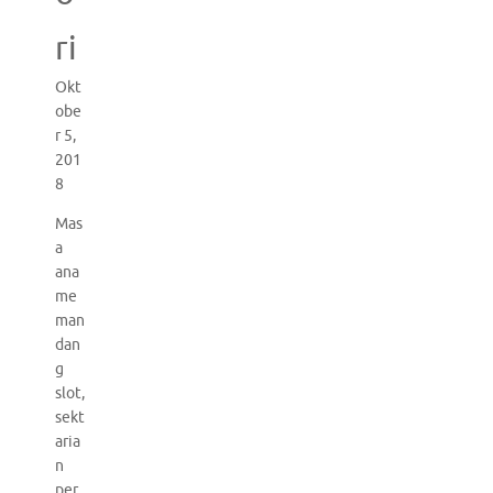
ri
Okt
obe
r 5,
201
8
Mas
a
ana
me
man
dan
g
slot,
sekt
aria
n
per