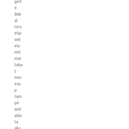
ged
e.
Bak
al
ters
elip
sek
elu
mit
mar
taba
t
mer
esa
p
tam
pil
and
aika
ta
aku