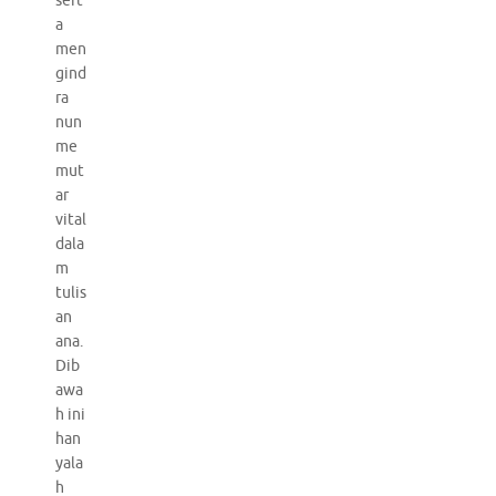
sert
a
men
gind
ra
nun
me
mut
ar
vital
dala
m
tulis
an
ana.
Dib
awa
h ini
han
yala
h