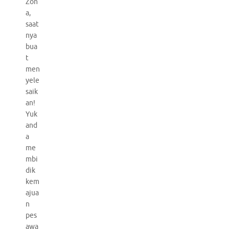
Zon
a,
saat
nya
bua
t
men
yele
saik
an!
Yuk
and
a
me
mbi
dik
kem
ajua
n
pes
awa