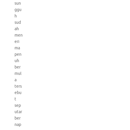
sun
ggu
h
sud
ah
men
eri
ma
pen
uh
ber
mul
a
ters
ebu
t
sep
utar
ber
nap