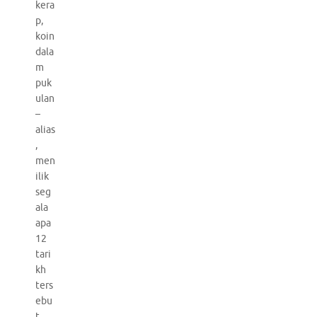
kera
p,
koin
dala
m
puk
ulan
–
alias
,
men
ilik
seg
ala
apa
12
tari
kh
ters
ebu
t,