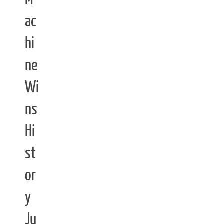
ac
hi
ne
Wi
ns
Hi
st
or
y
Ju