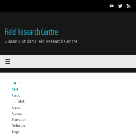
Skip
to
content
Field Research Centre
Ulasan Slot dari Field Research Centre
Home
Slot
Gacor
Slot
Gacor
Gopay:
Panduan
Seluruh
bagi