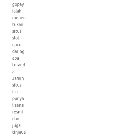
gopay
ialah
menen
tukan
situs
slot
gacor
daring
apa
terand
al.
Jamin
situs
itu
punya
lisensi
resmi
dan
juga
tinjaua