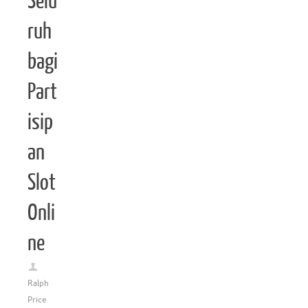
Selu
ruh
bagi
Part
isip
an
Slot
Onli
ne
Ralph
Price