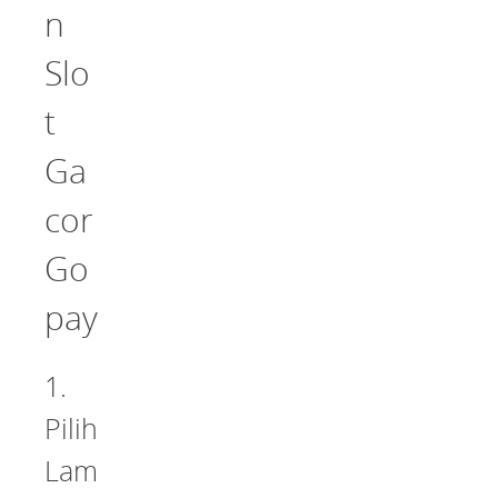
n
Slo
t
Ga
cor
Go
pay
1.
Pilih
Lam