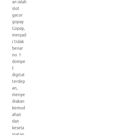
an ialah
slot
gacor
gopay.
Gopay,
menjad
i tidak
benar
no. 1
dompe
t
digital
terdep
an,
menye
diakan
kemud
ahan
dan
kesela
matan