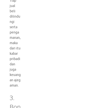
Tiap
jual
beli
dilindu
ngi
serta
penga
manan,
maka
dari itu
kabar
pribadi
dan
juga
keuang
an ajeg
aman.
3.
Bon