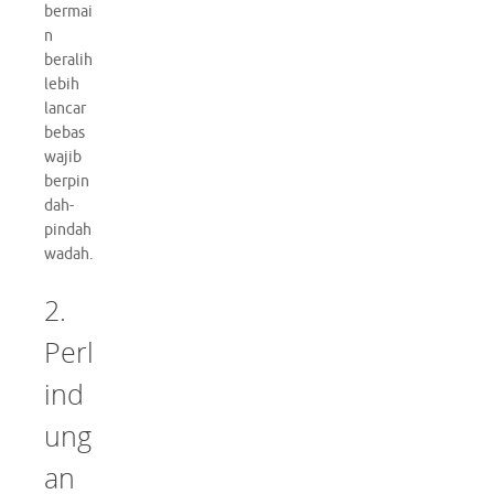
bermai
n
beralih
lebih
lancar
bebas
wajib
berpin
dah-
pindah
wadah.
2.
Perl
ind
ung
an