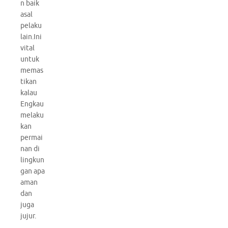
n baik
asal
pelaku
lain.Ini
vital
untuk
memas
tikan
kalau
Engkau
melaku
kan
permai
nan di
lingkun
gan apa
aman
dan
juga
jujur.