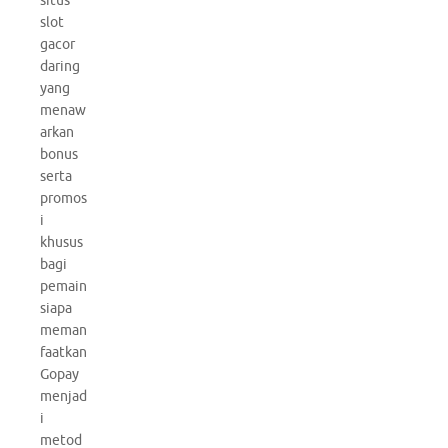
situs
slot
gacor
daring
yang
menaw
arkan
bonus
serta
promos
i
khusus
bagi
pemain
siapa
meman
faatkan
Gopay
menjad
i
metod