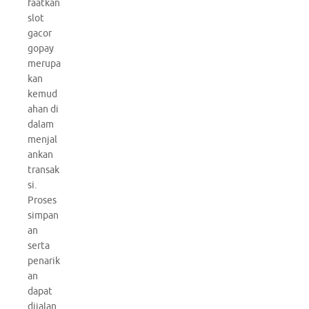
faatkan
slot
gacor
gopay
merupa
kan
kemud
ahan di
dalam
menjal
ankan
transak
si.
Proses
simpan
an
serta
penarik
an
dapat
dijalan