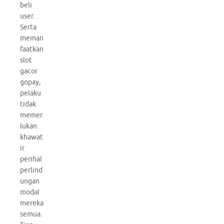
beli
user.
Serta
meman
faatkan
slot
gacor
gopay,
pelaku
tidak
memer
lukan
khawat
ir
perihal
perlind
ungan
modal
mereka
semua.