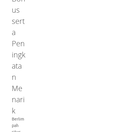
us
sert
a
Pen
ingk
ata
n
Me
nari
k
Berlim
pah