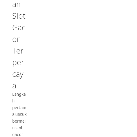
an
Slot
Gac
or
Ter
per
cay
a
Langka
h
pertam
a untuk
bermai
n slot
gacor