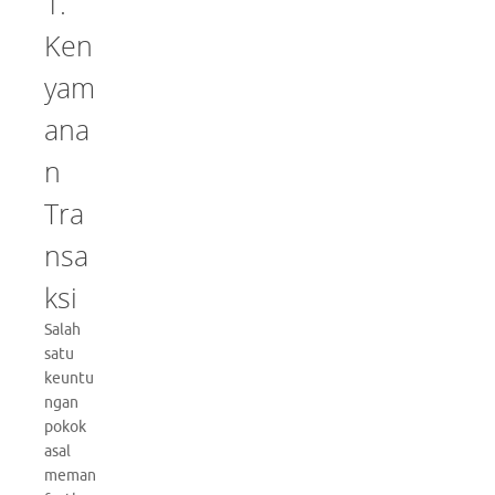
1.
Ken
yam
ana
n
Tra
nsa
ksi
Salah
satu
keuntu
ngan
pokok
asal
meman