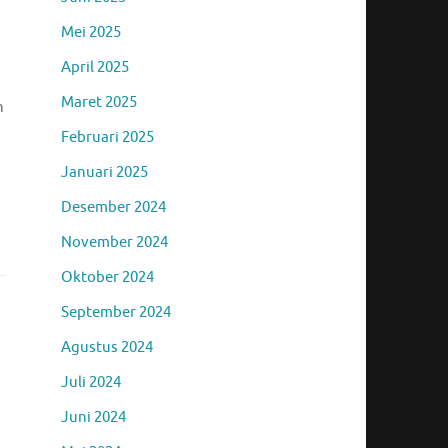
Mei 2025
April 2025
Maret 2025
n
Februari 2025
Januari 2025
Desember 2024
November 2024
Oktober 2024
September 2024
Agustus 2024
Juli 2024
Juni 2024