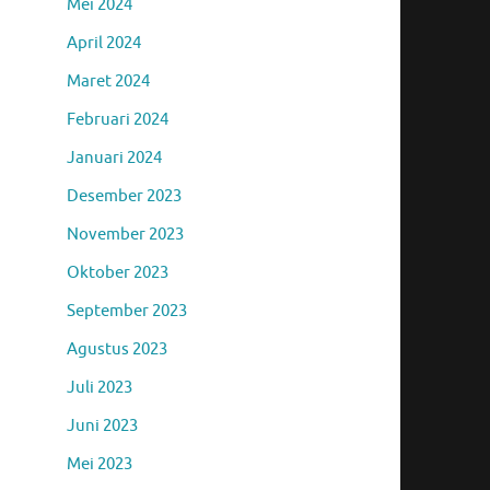
Mei 2024
April 2024
Maret 2024
Februari 2024
Januari 2024
Desember 2023
November 2023
Oktober 2023
September 2023
Agustus 2023
Juli 2023
Juni 2023
Mei 2023