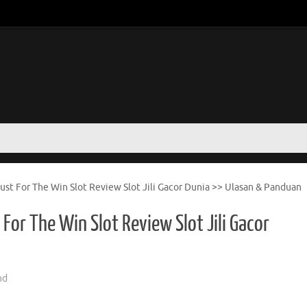
st For The Win Slot Review Slot Jili Gacor Dunia >> Ulasan & Panduan
or The Win Slot Review Slot Jili Gacor
nd