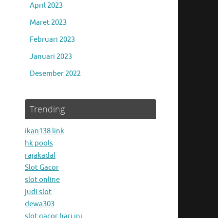
April 2023
Maret 2023
Februari 2023
Januari 2023
Desember 2022
Trending
ikan138 link
hk pools
rajakadal
Slot Gacor
slot online
judi slot
dewa303
slot gacor hari ini