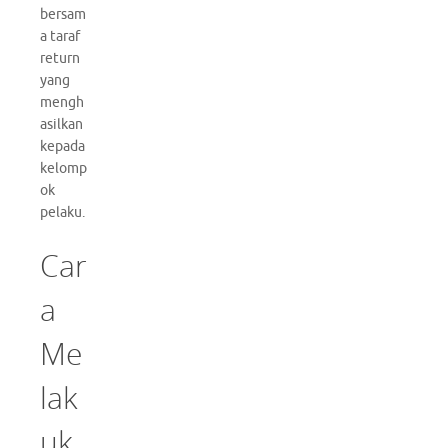
bersam
a taraf
return
yang
mengh
asilkan
kepada
kelomp
ok
pelaku.
Car
a
Me
lak
uk