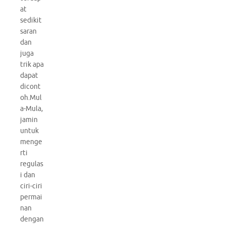
at
sedikit
saran
dan
juga
trik apa
dapat
dicont
oh.Mul
a-Mula,
jamin
untuk
menge
rti
regulas
i dan
ciri-ciri
permai
nan
dengan