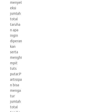
menyel
eksi
jumlah
total
taruha
n apa
ingin
diperan
kan
serta
menghi
mpit
tuts
putar.P
artisipa
n bisa
menga
tur
jumlah
total