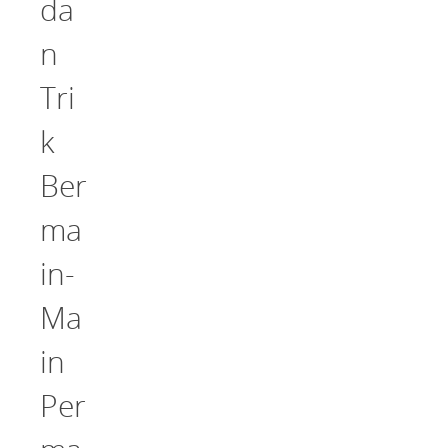
da
n
Tri
k
Ber
ma
in-
Ma
in
Per