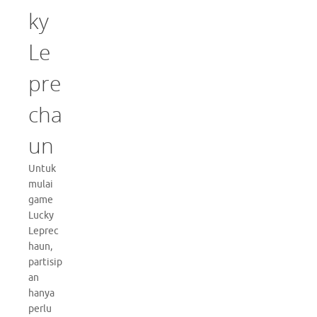
ky
Le
pre
cha
un
Untuk
mulai
game
Lucky
Leprec
haun,
partisip
an
hanya
perlu