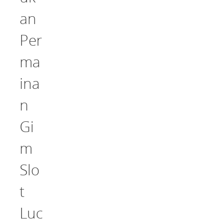
an
Per
ma
ina
n
Gi
m
Slo
t
Luc