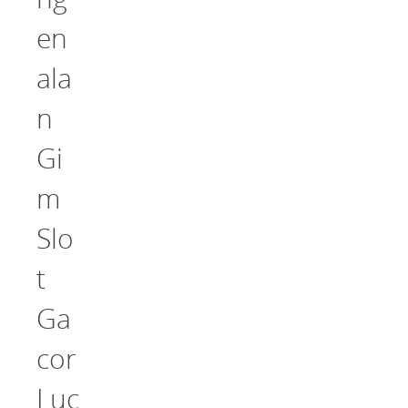
en
ala
n
Gi
m
Slo
t
Ga
cor
Luc