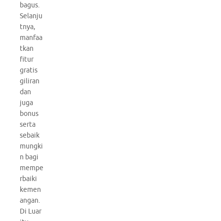
bagus.
Selanju
tnya,
manfaa
tkan
fitur
gratis
giliran
dan
juga
bonus
serta
sebaik
mungki
n bagi
mempe
rbaiki
kemen
angan.
Di Luar