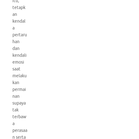
itu,
tetapk
an
kendal
a
pertaru
han
dan
kendali
emosi
saat
melaku
kan
permai
nan
supaya
tak
terbaw
a
perasaa
n serta