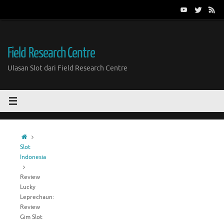
Skip
to
content
Field Research Centre
Ulasan Slot dari Field Research Centre
Home
Slot
Indonesia
Review
Lucky
Leprechaun:
Review
Gim Slot