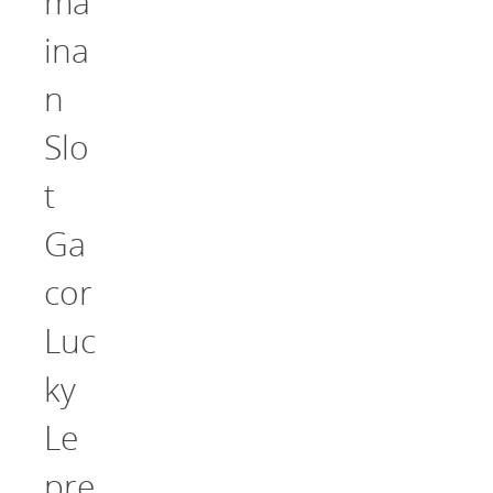
ma
ina
n
Slo
t
Ga
cor
Luc
ky
Le
pre