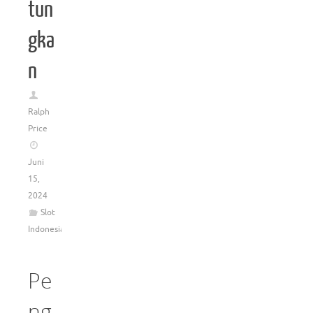
tun
gka
n
Ralph
Price
Juni
15,
2024
Slot
Indonesia
Pe
ng