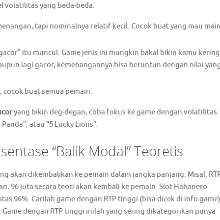
el volatilitas yang beda-beda.
menangan, tapi nominalnya relatif kecil. Cocok buat yang mau mai
“gacor” itu muncul. Game jenis ini mungkin bakal bikin kamu kering
Kalaupun lagi gacor, kemenangannya bisa beruntun dengan nilai yan
, cocok buat semua pemain.
acor
yang bikin deg-degan, coba fokus ke game dengan volatilitas
 Panda”, atau “5 Lucky Lions”.
rsentase “Balik Modal” Teoretis
 yang akan dikembalikan ke pemain dalam jangka panjang. Misal, RT
kan, 96 juta secara teori akan kembali ke pemain. Slot Habanero
tas 96%. Carilah game dengan RTP tinggi (bisa dicek di info game
 Game dengan RTP tinggi inilah yang sering dikategorikan punya