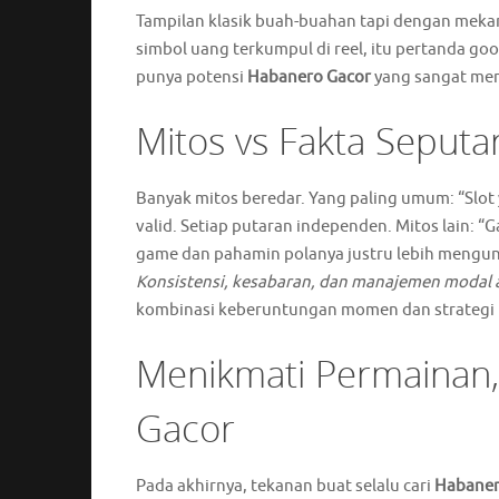
Tampilan klasik buah-buahan tapi dengan mekani
simbol uang terkumpul di reel, itu pertanda good
punya potensi
Habanero Gacor
yang sangat men
Mitos vs Fakta Seputa
Banyak mitos beredar. Yang paling umum: “Slot 
valid. Setiap putaran independen. Mitos lain: “G
game dan pahamin polanya justru lebih mengun
Konsistensi, kesabaran, dan manajemen modal 
kombinasi keberuntungan momen dan strategi b
Menikmati Permainan,
Gacor
Pada akhirnya, tekanan buat selalu cari
Habaner