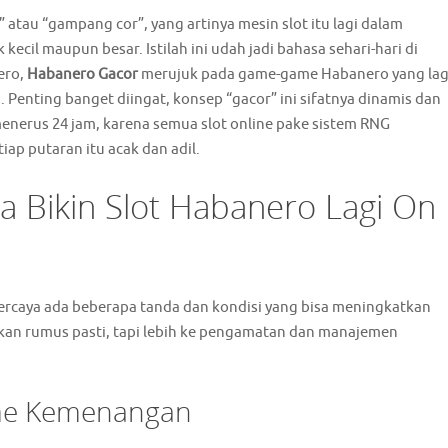
” atau “gampang cor”, yang artinya mesin slot itu lagi dalam
cil maupun besar. Istilah ini udah jadi bahasa sehari-hari di
ero,
Habanero Gacor
merujuk pada game-game Habanero yang lag
i. Penting banget diingat, konsep “gacor” ini sifatnya dinamis dan
nerus 24 jam, karena semua slot online pake sistem RNG
p putaran itu acak dan adil.
sa Bikin Slot Habanero Lagi On
rcaya ada beberapa tanda dan kondisi yang bisa meningkatkan
 bukan rumus pasti, tapi lebih ke pengamatan dan manajemen
itme Kemenangan