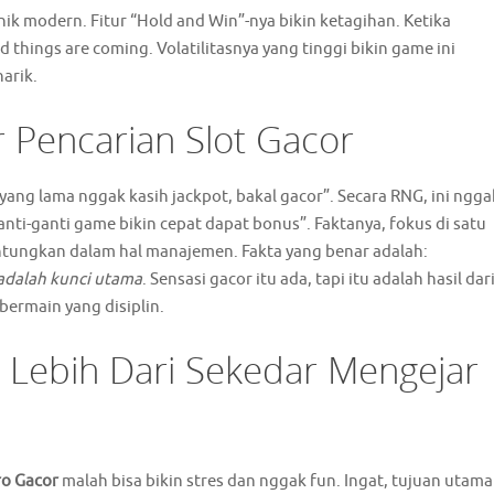
k modern. Fitur “Hold and Win”-nya bikin ketagihan. Ketika
 things are coming. Volatilitasnya yang tinggi bikin game ini
arik.
r Pencarian Slot Gacor
yang lama nggak kasih jackpot, bakal gacor”. Secara RNG, ini ngga
anti-ganti game bikin cepat dapat bonus”. Faktanya, fokus di satu
tungkan dalam hal manajemen. Fakta yang benar adalah:
adalah kunci utama
. Sensasi gacor itu ada, tapi itu adalah hasil dar
ermain yang disiplin.
 Lebih Dari Sekedar Mengejar
o Gacor
malah bisa bikin stres dan nggak fun. Ingat, tujuan utama