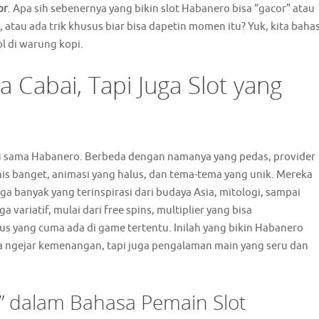
or
. Apa sih sebenernya yang bikin slot Habanero bisa “gacor” atau
atau ada trik khusus biar bisa dapetin momen itu? Yuk, kita baha
ol di warung kopi.
Cabai, Tapi Juga Slot yang
lu sama Habanero. Berbeda dengan namanya yang pedas, provider
nis banget, animasi yang halus, dan tema-tema yang unik. Mereka
uga banyak yang terinspirasi dari budaya Asia, mitologi, sampai
 variatif, mulai dari free spins, multiplier yang bisa
 yang cuma ada di game tertentu. Inilah yang bikin Habanero
a ngejar kemenangan, tapi juga pengalaman main yang seru dan
 dalam Bahasa Pemain Slot