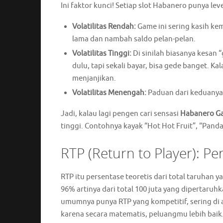
Ini faktor kunci! Setiap slot Habanero punya lev
Volatilitas Rendah:
Game ini sering kasih ke
lama dan nambah saldo pelan-pelan.
Volatilitas Tinggi:
Di sinilah biasanya kesan 
dulu, tapi sekali bayar, bisa gede banget. 
menjanjikan.
Volatilitas Menengah:
Paduan dari keduanya
Jadi, kalau lagi pengen cari sensasi
Habanero G
tinggi. Contohnya kayak “Hot Hot Fruit”, “Panda
RTP (Return to Player): Pe
RTP itu persentase teoretis dari total taruhan
96% artinya dari total 100 juta yang dipertaruh
umumnya punya RTP yang kompetitif, sering di a
karena secara matematis, peluangmu lebih baik.