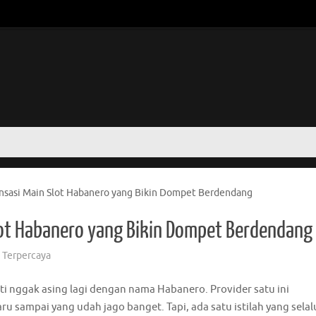
Sensasi Main Slot Habanero yang Bikin Dompet Berdendang
Slot Habanero yang Bikin Dompet Berdendang
e Terpercaya
sti nggak asing lagi dengan nama Habanero. Provider satu ini
ru sampai yang udah jago banget. Tapi, ada satu istilah yang selal