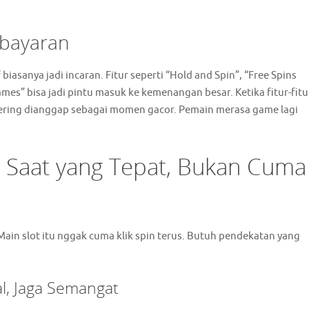
mbayaran
biasanya jadi incaran. Fitur seperti “Hold and Spin”, “Free Spins
mes” bisa jadi pintu masuk ke kemenangan besar. Ketika fitur-fitu
ng sering dianggap sebagai momen gacor. Pemain merasa game lagi
di Saat yang Tepat, Bukan Cuma
. Main slot itu nggak cuma klik spin terus. Butuh pendekatan yang
l, Jaga Semangat