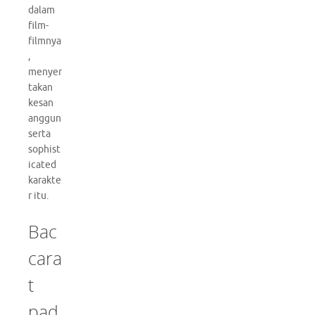
dalam
film-
filmnya
,
menyer
takan
kesan
anggun
serta
sophist
icated
karakte
r itu.
Bac
cara
t
pad