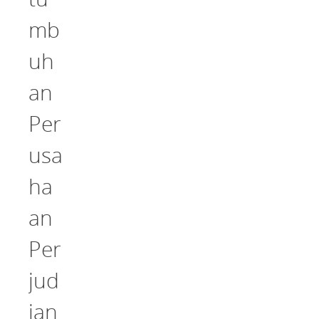
mb
uh
an
Per
usa
ha
an
Per
jud
ian