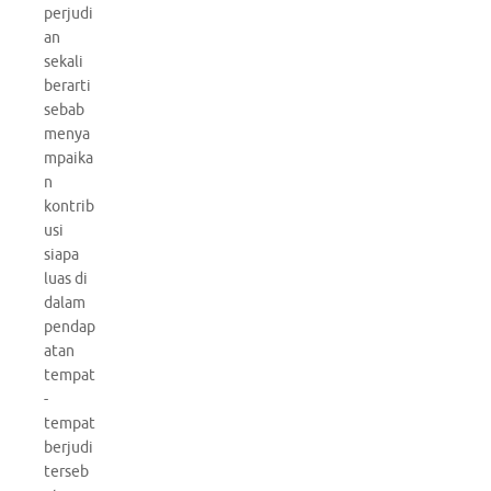
perjudi
an
sekali
berarti
sebab
menya
mpaika
n
kontrib
usi
siapa
luas di
dalam
pendap
atan
tempat
-
tempat
berjudi
terseb