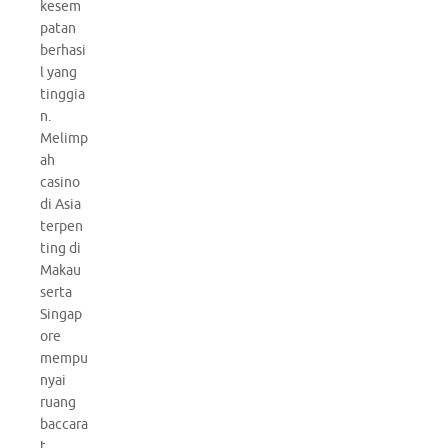
kesem
patan
berhasi
l yang
tinggia
n.
Melimp
ah
casino
di Asia
terpen
ting di
Makau
serta
Singap
ore
mempu
nyai
ruang
baccara
t