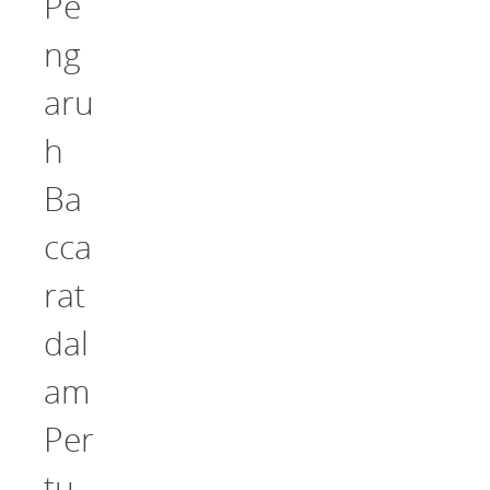
Pe
ng
aru
h
Ba
cca
rat
dal
am
Per
tu