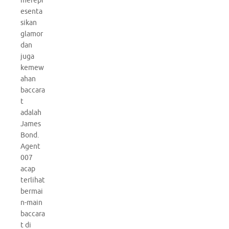
merepr
esenta
sikan
glamor
dan
juga
kemew
ahan
baccara
t
adalah
James
Bond.
Agent
007
acap
terlihat
bermai
n-main
baccara
t di