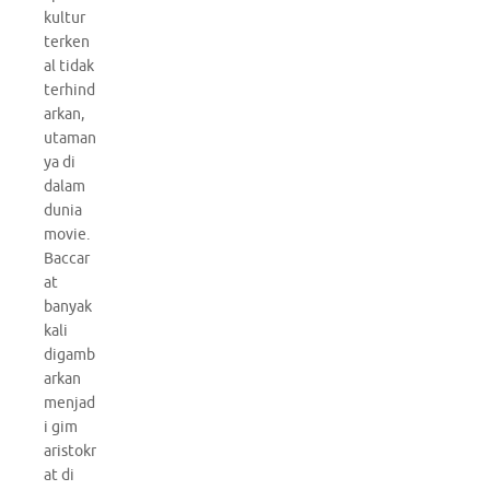
kultur
terken
al tidak
terhind
arkan,
utaman
ya di
dalam
dunia
movie.
Baccar
at
banyak
kali
digamb
arkan
menjad
i gim
aristokr
at di