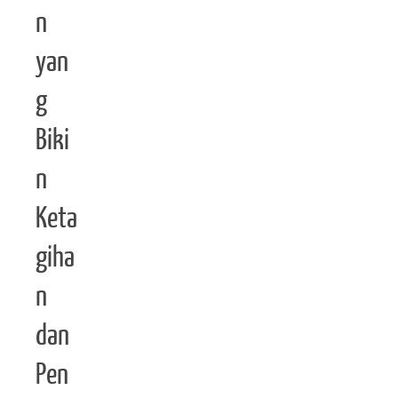
n
yan
g
Biki
n
Keta
giha
n
dan
Pen