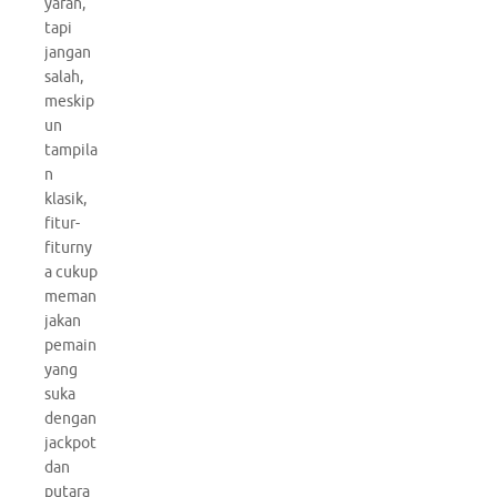
yaran,
tapi
jangan
salah,
meskip
un
tampila
n
klasik,
fitur-
fiturny
a cukup
meman
jakan
pemain
yang
suka
dengan
jackpot
dan
putara