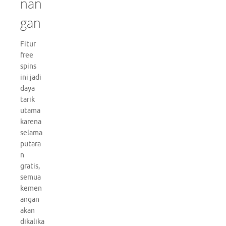
nan
gan
Fitur
free
spins
ini jadi
daya
tarik
utama
karena
selama
putara
n
gratis,
semua
kemen
angan
akan
dikalika