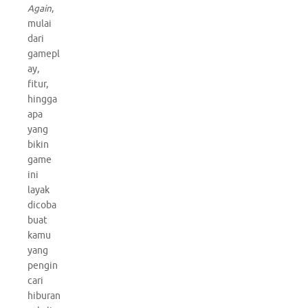
Again
,
mulai
dari
gamepl
ay,
fitur,
hingga
apa
yang
bikin
game
ini
layak
dicoba
buat
kamu
yang
pengin
cari
hiburan