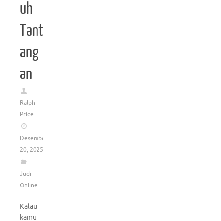
uh
Tant
ang
an
Ralph
Price
Desember
20, 2025
Judi
Online
Kalau
kamu