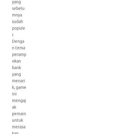
yang
sebelu
mnya
sudah
popule
r.
Denga
n tema
peramp
okan
bank
yang
menari
k, game
ini
mengaj
ak
pemain
untuk
merasa
kan