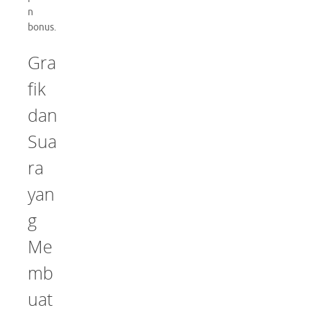
n
bonus.
Gra
fik
dan
Sua
ra
yan
g
Me
mb
uat