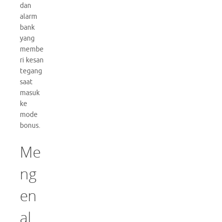
dan
alarm
bank
yang
membe
ri kesan
tegang
saat
masuk
ke
mode
bonus.
Me
ng
en
al