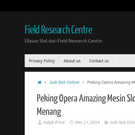
Skip
to
content
Field Research Centre
Ulasan Slot dari Field Research Centre
Skip
Privacy Policy
About us
Contact us
to
content
Home
Judi Slot Online
Peking Opera Amazing Me
Peking Opera Amazing Mesin Sl
Menang
Ralph Price
Mei 21, 2024
Judi Slot Onl