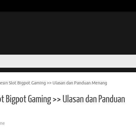
sin Slot Bigpot Gaming >> Ulasan dan Panduan Menang
ot Bigpot Gaming >> Ulasan dan Panduan
ine