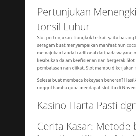
Pertunjukan Menengk
tonsil Luhur
Slot pertunjukan Tiongkok terkait yaitu barang
seragam buat menyampaikan manfaat nun cocok 
memajukan tanda traditonal daripada wayang or
kesibukan dalam keefisienan nan bergerak.Slot
pembalasan nan diikat. Slot mampu dikerjakan 
Selesai buat membaca kekayaan beneran? Hasi
unggul hamba guna mendapat slot itu di Novem
Kasino Harta Pasti d
Cerita Kasar: Metode b