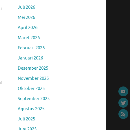
Juli 2026
i
Mei 2026
April 2026
Maret 2026
Februari 2026
Januari 2026
Desember 2025
November 2025
3
Oktober 2025
September 2025
Agustus 2025
Juli 2025
Juni 2025