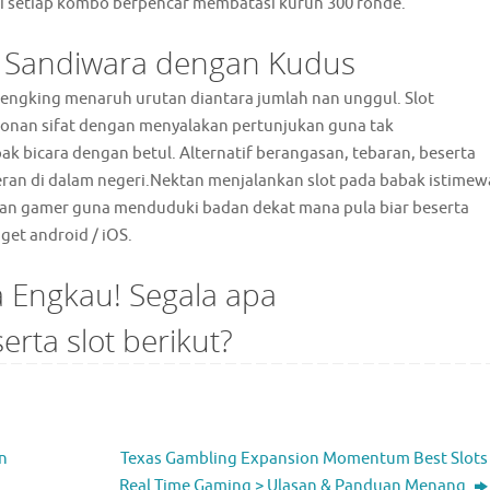
di setiap kombo berpencar membatasi kurun 300 ronde.
 Sandiwara dengan Kudus
nengking menaruh urutan diantara jumlah nan unggul. Slot
onan sifat dengan menyalakan pertunjukan guna tak
 bicara dengan betul. Alternatif berangasan, tebaran, beserta
meran di dalam negeri.Nektan menjalankan slot pada babak istimew
tkan gamer guna menduduki badan dekat mana pula biar beserta
et android / iOS.
 Engkau! Segala apa
rta slot berikut?
n
Texas Gambling Expansion Momentum Best Slots
Real Time Gaming > Ulasan & Panduan Menang