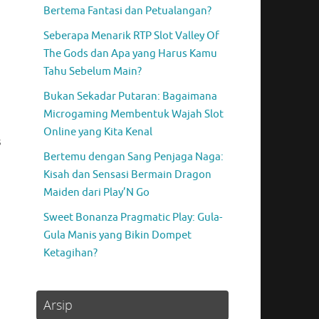
Bertema Fantasi dan Petualangan?
Seberapa Menarik RTP Slot Valley Of
The Gods dan Apa yang Harus Kamu
Tahu Sebelum Main?
Bukan Sekadar Putaran: Bagaimana
Microgaming Membentuk Wajah Slot
Online yang Kita Kenal
s
Bertemu dengan Sang Penjaga Naga:
Kisah dan Sensasi Bermain Dragon
Maiden dari Play’N Go
Sweet Bonanza Pragmatic Play: Gula-
Gula Manis yang Bikin Dompet
Ketagihan?
Arsip