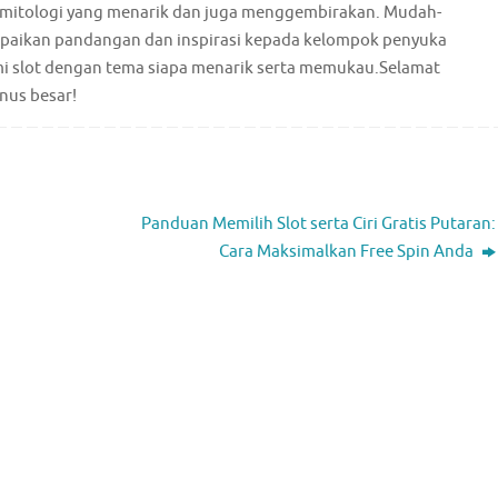
l mitologi yang menarik dan juga menggembirakan. Mudah-
paikan pandangan dan inspirasi kepada kelompok penyuka
mi slot dengan tema siapa menarik serta memukau.Selamat
nus besar!
.
Panduan Memilih Slot serta Ciri Gratis Putaran:
Cara Maksimalkan Free Spin Anda