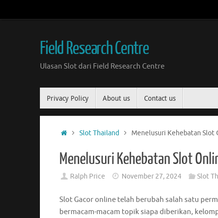
Skip
to
content
Field Research Centre
Ulasan Slot dari Field Research Centre
Skip
Privacy Policy
About us
Contact us
to
content
Home
Slot Thailand
Menelusuri Kehebatan Slot 
Menelusuri Kehebatan Slot Onli
Ralph Price
November 27, 2024
Slot T
Slot Gacor online telah berubah salah satu perm
bermacam-macam topik siapa diberikan, kelompo