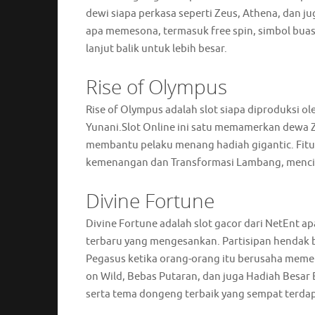
dewi siapa perkasa seperti Zeus, Athena, dan j
apa memesona, termasuk free spin, simbol buas,
lanjut balik untuk lebih besar.
Rise of Olympus
Rise of Olympus adalah slot siapa diproduksi o
Yunani.Slot Online ini satu memamerkan dewa Z
membantu pelaku menang hadiah gigantic. Fitu
kemenangan dan Transformasi Lambang, mencip
Divine Fortune
Divine Fortune adalah slot gacor dari NetEn
terbaru yang mengesankan. Partisipan hendak b
Pegasus ketika orang-orang itu berusaha meme
on Wild, Bebas Putaran, dan juga Hadiah Besar
serta tema dongeng terbaik yang sempat terdap