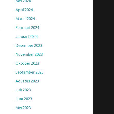
Mei 2024
April 2024
Maret 2024
Februari 2024
Januari 2024
Desember 2023
November 2023
Oktober 2023
September 2023
Agustus 2023
Juli 2023
Juni 2023
Mei 2023