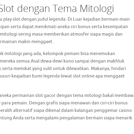
lot dengan Tema Mitologi
 play slot dengan judul legenda. Di Luar kejadian bermain-main
ipan serta dapat menikmati aneka ciri bonus serta kesempatan
k mitologi sering masa memberikan atmosfer siapa magis dan
ermainan makin menggaet.
topik mitologi yang ada, kelompok pemain bisa menemukan
an mereka semua.Asal dewa-dewi kuno sampai dengan makhluk
 serta memikat yang sulit untuk dilewatkan. Makanya, hindari
suri keajaiban bumi legenda lewat slot online apa menggaet
neka permainan slot gacor dengan tema mitologi bakal membaw
ara pemain. Dengan grafis siapa menawan dan ciri-ciri bonus
eralih alternatif siapa dikenal dalam kalangan penggemar casino
i untung Anda serta mengalami pengalaman bermain siapa menarik