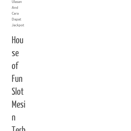
Ulasan
And
Cara
Dapat
Jackpot
Hou
se
of
Fun
Slot
Mesi
n
Terb