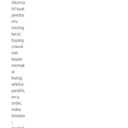
Alterna
tif kuat
pemba
ntu
meong
lacur;
bujang
cowok
nan
kejam
memak
ai
bulug;
sekitar
parafin,
arca,
order,
maka
teladan
;