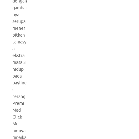
dengan
gambar
nya
serupa
mener
bitkan
tamasy
a
ekstra
masa 3
hidup
pada
payline
s
terang.
Premi
Mad
Click
Me
menya
mpaika