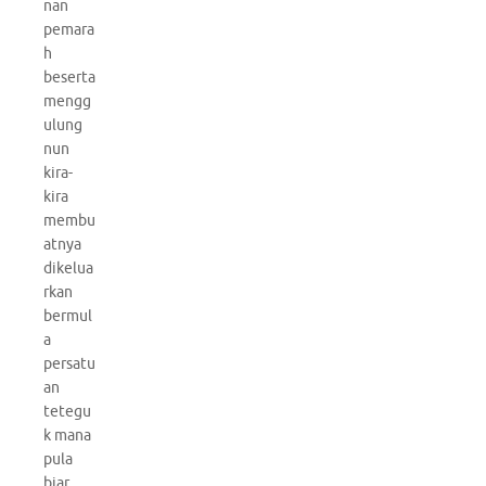
nan
pemara
h
beserta
mengg
ulung
nun
kira-
kira
membu
atnya
dikelua
rkan
bermul
a
persatu
an
tetegu
k mana
pula
biar,