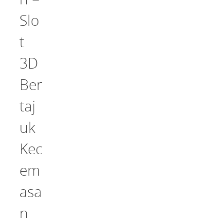
Slo
t
3D
Ber
taj
uk
Kec
em
asa
n