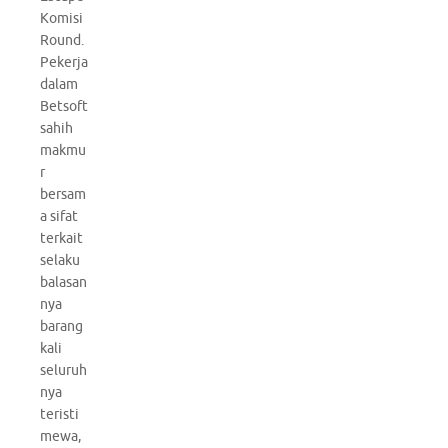
Komisi
Round.
Pekerja
dalam
Betsoft
sahih
makmu
r
bersam
a sifat
terkait
selaku
balasan
nya
barang
kali
seluruh
nya
teristi
mewa,