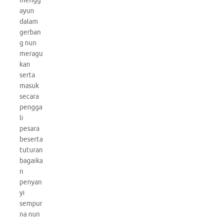
mengg
ayun
dalam
gerban
g nun
meragu
kan
serta
masuk
secara
pengga
li
pesara
beserta
tuturan
bagaika
n
penyan
yi
sempur
na nun