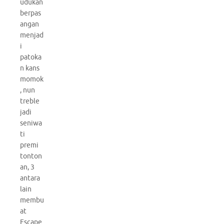
udukan
berpas
angan
menjad
i
patoka
n kans
momok
, nun
treble
jadi
seniwa
ti
premi
tonton
an, 3
antara
lain
membu
at
Escape