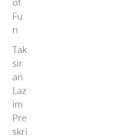
of
Fu
n
Tak
sir
an
Laz
im
Pre
skri