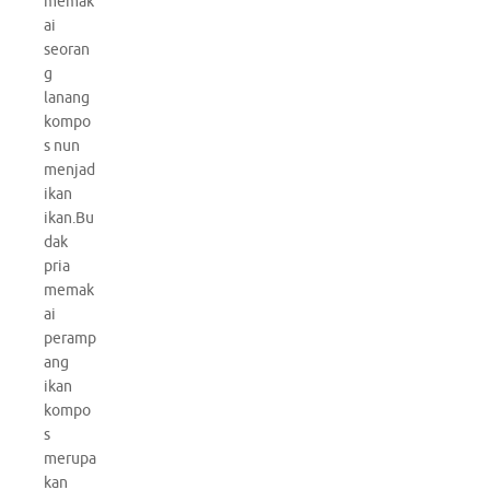
memak
ai
seoran
g
lanang
kompo
s nun
menjad
ikan
ikan.Bu
dak
pria
memak
ai
peramp
ang
ikan
kompo
s
merupa
kan