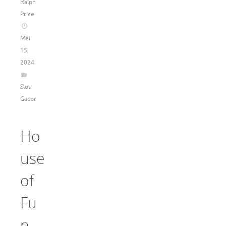
Ralph
Price
Mei
15,
2024
Slot
Gacor
Ho
use
of
Fu
n –