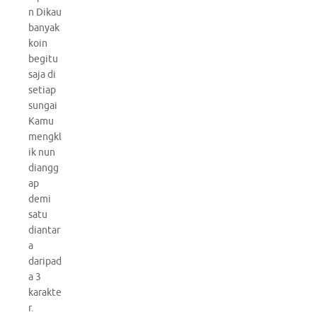
n Dikau
banyak
koin
begitu
saja di
setiap
sungai
Kamu
mengkl
ik nun
diangg
ap
demi
satu
diantar
a
daripad
a 3
karakte
r.