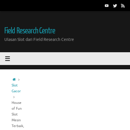
Skip
to
content
Field Research Centre
Ulasan Slot dari Field Research Centre
Home
Slot
Gacor
House
of Fun
Slot
Mesin
Terbaik,