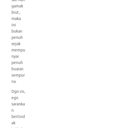
gamak
biut,
maka
ini
bukan
penuh
sejak
mempu
nyai
penuh
buaian
sempur
na.
Dgn ini,
ego
saranka
n
bertind
ak