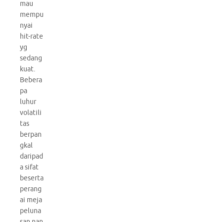
mau
mempu
nyai
hit-rate
yg
sedang
kuat.
Bebera
pa
luhur
volatili
tas
berpan
gkal
daripad
a sifat
beserta
perang
ai meja
peluna
san nan