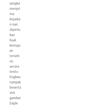
sangka
menjel
ma
kejadia
n nan
diperlu
kan
buat
kemaju
an
terseb
ut,
secara
tentu
Engkau
tampak
beserta
slot
gambar
Eagle