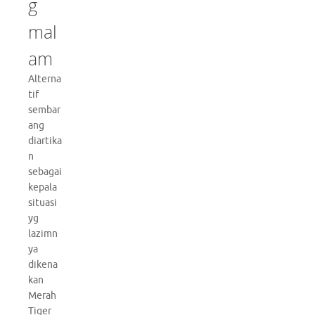
g
mal
am
Alterna
tif
sembar
ang
diartika
n
sebagai
kepala
situasi
yg
lazimn
ya
dikena
kan
Merah
Tiger