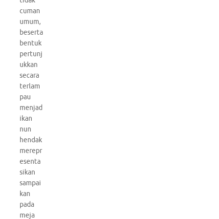
tidak
cuman
umum,
beserta
bentuk
pertunj
ukkan
secara
terlam
pau
menjad
ikan
nun
hendak
merepr
esenta
sikan
sampai
kan
pada
meja