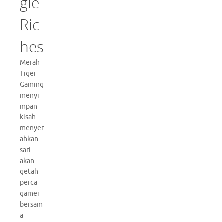
gle
Ric
hes
Merah
Tiger
Gaming
menyi
mpan
kisah
menyer
ahkan
sari
akan
getah
perca
gamer
bersam
a