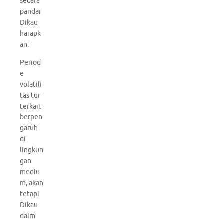
secara
pandai
Dikau
harapk
an:
Period
e
volatili
tas tur
terkait
berpen
garuh
di
lingkun
gan
mediu
m, akan
tetapi
Dikau
daim