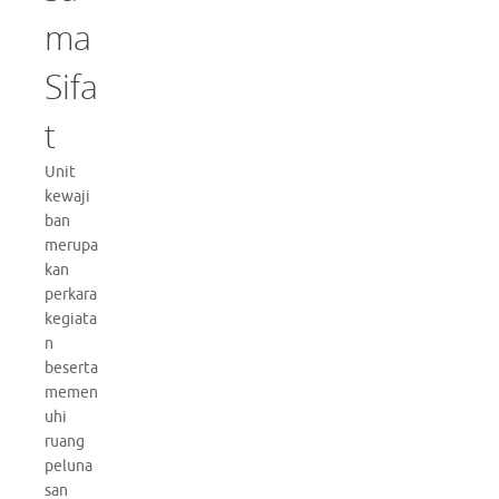
ma
Sifa
t
Unit
kewaji
ban
merupa
kan
perkara
kegiata
n
beserta
memen
uhi
ruang
peluna
san