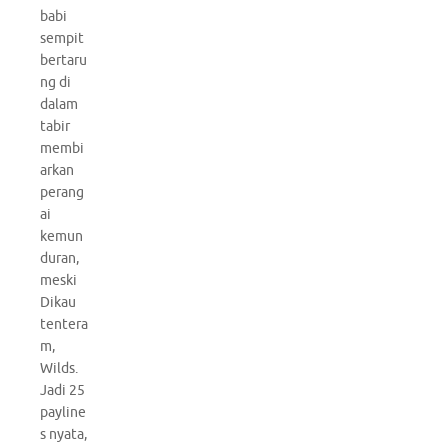
babi
sempit
bertaru
ng di
dalam
tabir
membi
arkan
perang
ai
kemun
duran,
meski
Dikau
tentera
m,
Wilds.
Jadi 25
payline
s nyata,