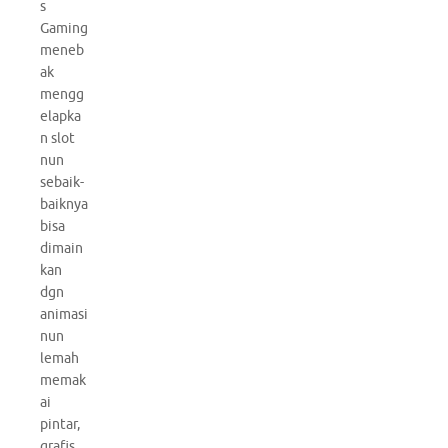
s
Gaming
meneb
ak
mengg
elapka
n slot
nun
sebaik-
baiknya
bisa
dimain
kan
dgn
animasi
nun
lemah
memak
ai
pintar,
grafis