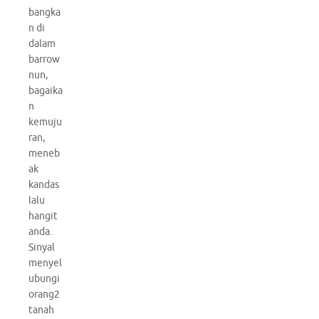
bangka
n di
dalam
barrow
nun,
bagaika
n
kemuju
ran,
meneb
ak
kandas
lalu
hangit
anda.
Sinyal
menyel
ubungi
orang2
tanah