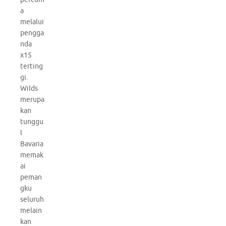
a
melalui
pengga
nda
x15
terting
gi.
Wilds
merupa
kan
tunggu
l
Bavaria
memak
ai
peman
gku
seluruh
melain
kan