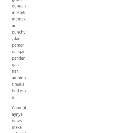
dengan
intelek
memak
ai
punchy
, dan
peman
dangan
pandan
gan
nan
ambien
t maka
bertem
u.
Gamepl
aynya
deras
maka