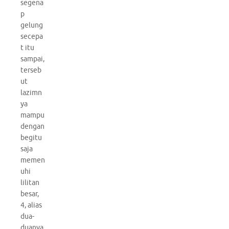
segena
p
gelung
secepa
t itu
sampai,
terseb
ut
lazimn
ya
mampu
dengan
begitu
saja
memen
uhi
lilitan
besar,
4, alias
dua-
duanya.