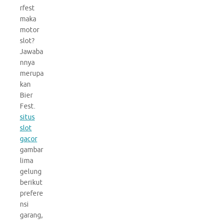
rfest
maka
motor
slot?
Jawaba
nnya
merupa
kan
Bier
Fest.
situs
slot
gacor
gambar
lima
gelung
berikut
prefere
nsi
garang,