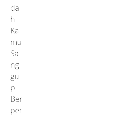
da
h
Ka
mu
Sa
ng
gu
p
Ber
per