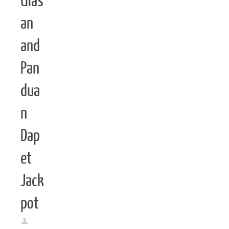
Ulas
an
and
Pan
dua
n
Dap
et
Jack
pot