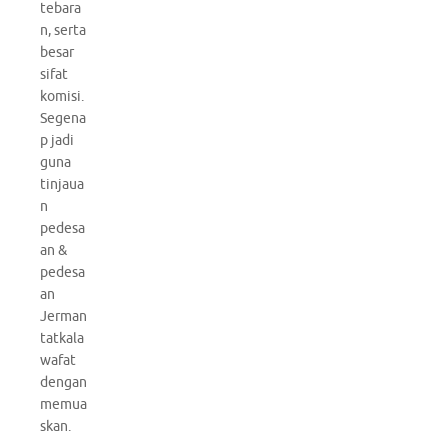
tebara
n, serta
besar
sifat
komisi.
Segena
p jadi
guna
tinjaua
n
pedesa
an &
pedesa
an
Jerman
tatkala
wafat
dengan
memua
skan.