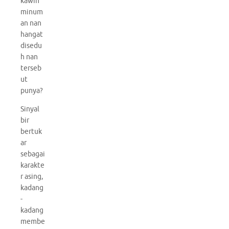
kawin
minum
an nan
hangat
disedu
h nan
terseb
ut
punya?
Sinyal
bir
bertuk
ar
sebagai
karakte
r asing,
kadang
-
kadang
membe