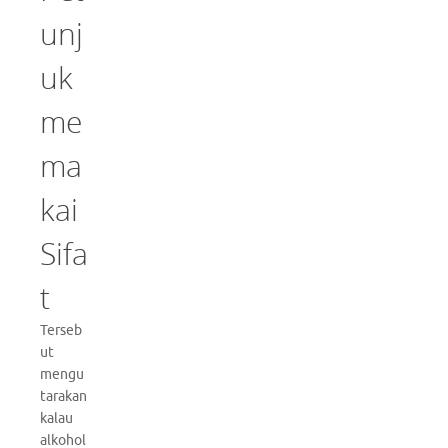
unj
uk
me
ma
kai
Sifa
t
Terseb
ut
mengu
tarakan
kalau
alkohol