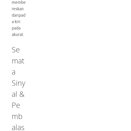
membe
reskan
daripad
a kiri
pada
akurat.
Se
mat
a
Siny
al &
Pe
mb
alas