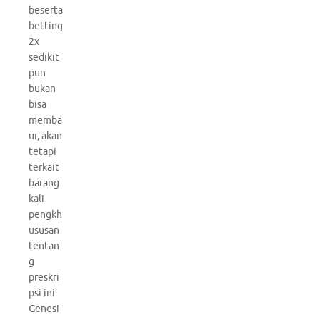
beserta
betting
2x
sedikit
pun
bukan
bisa
memba
ur, akan
tetapi
terkait
barang
kali
pengkh
ususan
tentan
g
preskri
psi ini.
Genesi