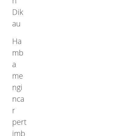
n
Dik
au
Ha
mb
a
me
ngi
nca
r
pert
imb