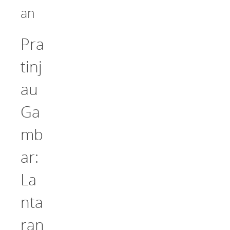
an
Pra
tinj
au
Ga
mb
ar:
La
nta
ran