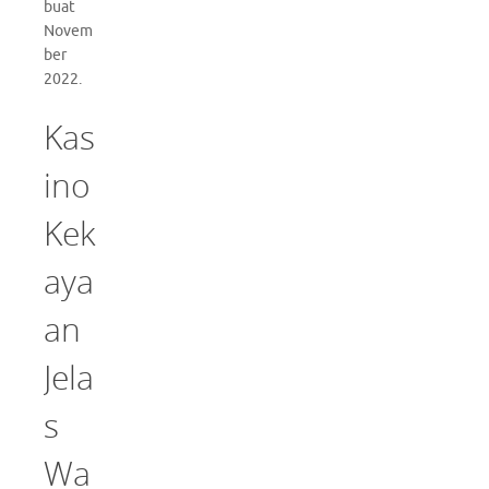
buat
Novem
ber
2022.
Kas
ino
Kek
aya
an
Jela
s
Wa