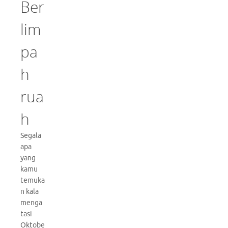
Ber
lim
pa
h
rua
h
Segala
apa
yang
kamu
temuka
n kala
menga
tasi
Oktobe