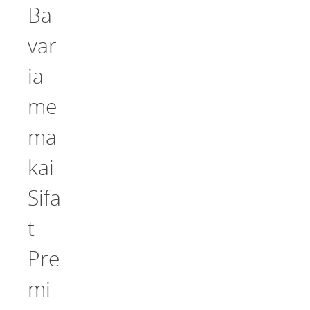
Ba
var
ia
me
ma
kai
Sifa
t
Pre
mi