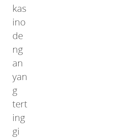
kas
ino
de
ng
an
yan
g
tert
ing
gi