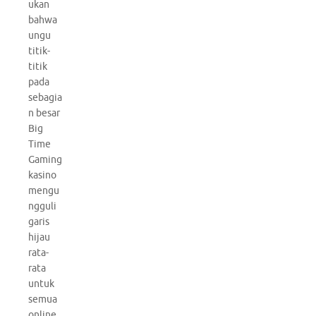
ukan
bahwa
ungu
titik-
titik
pada
sebagia
n besar
Big
Time
Gaming
kasino
mengu
ngguli
garis
hijau
rata-
rata
untuk
semua
online