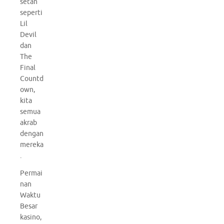
setan
seperti
Lil
Devil
dan
The
Final
Countd
own,
kita
semua
akrab
dengan
mereka
.
Permai
nan
Waktu
Besar
kasino,