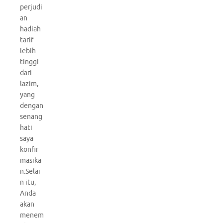
perjudi
an
hadiah
tarif
lebih
tinggi
dari
lazim,
yang
dengan
senang
hati
saya
konfir
masika
n.Selai
n itu,
Anda
akan
menem