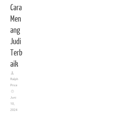
Cara
Men
ang
Judi
Terb
aik
Ralph
Price
Juni
10,
2024