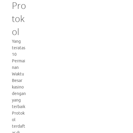
Pro
tok
ol
Yang
teratas
10
Permai
nan
Waktu
Besar
kasino
dengan
yang
terbaik
Protok
ol
terdaft
ar di