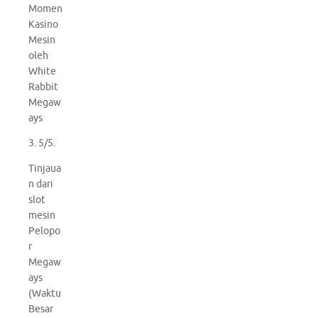
Momen
Kasino
Mesin
oleh
White
Rabbit
Megaw
ays
3. 5/5.
Tinjaua
n dari
slot
mesin
Pelopo
r
Megaw
ays
(Waktu
Besar