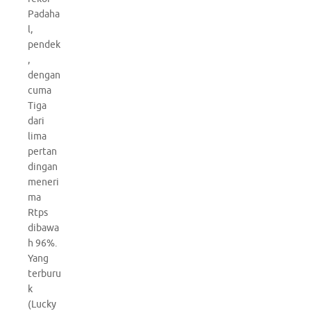
Padaha
l,
pendek
,
dengan
cuma
Tiga
dari
lima
pertan
dingan
meneri
ma
Rtps
dibawa
h 96%.
Yang
terburu
k
(Lucky