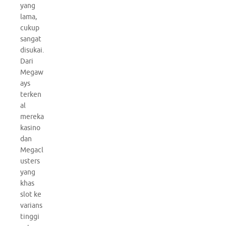
yang
lama,
cukup
sangat
disukai.
Dari
Megaw
ays
terken
al
mereka
kasino
dan
Megacl
usters
yang
khas
slot ke
varians
tinggi