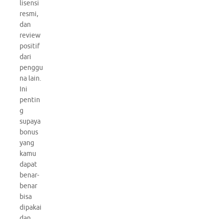
lisensi
resmi,
dan
review
positif
dari
penggu
na lain.
Ini
pentin
g
supaya
bonus
yang
kamu
dapat
benar-
benar
bisa
dipakai
dan