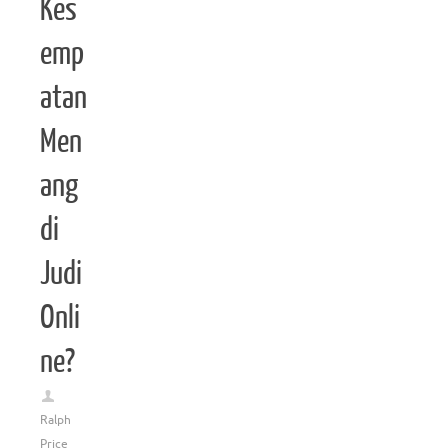
Kes
emp
atan
Men
ang
di
Judi
Onli
ne?
Ralph
Price