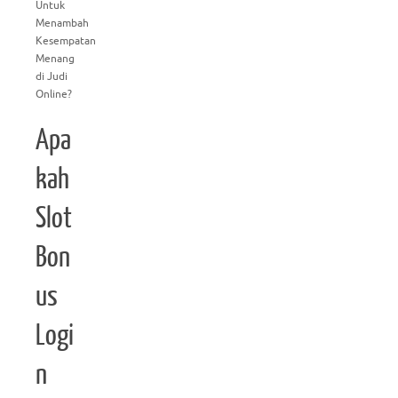
Untuk
Menambah
Kesempatan
Menang
di Judi
Online?
Apa
kah
Slot
Bon
us
Logi
n