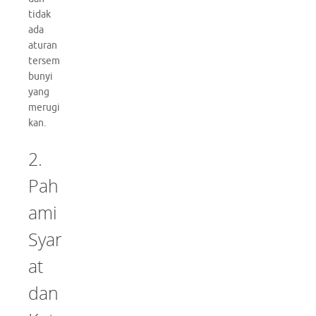
tidak
ada
aturan
tersem
bunyi
yang
merugi
kan.
2.
Pah
ami
Syar
at
dan