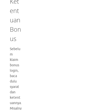
Ket
ent
uan
Bon
us
Sebelu
m
klaim
bonus
login,
baca
dulu
syarat
dan
ketent
uannya.
Misalny