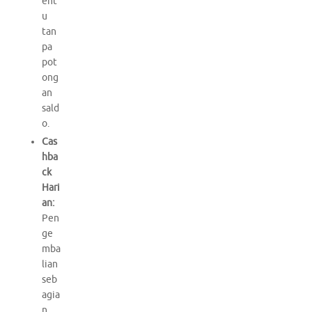
ent
u
tan
pa
pot
ong
an
sald
o.
Cas
hba
ck
Hari
an:
Pen
ge
mba
lian
seb
agia
n