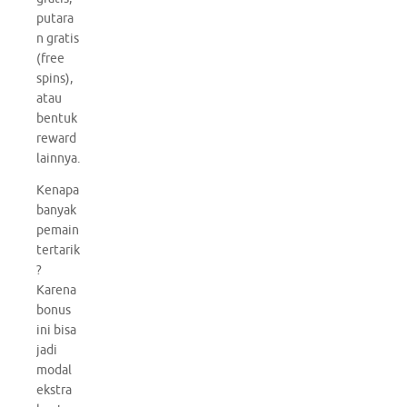
putara
n gratis
(free
spins),
atau
bentuk
reward
lainnya.
Kenapa
banyak
pemain
tertarik
?
Karena
bonus
ini bisa
jadi
modal
ekstra