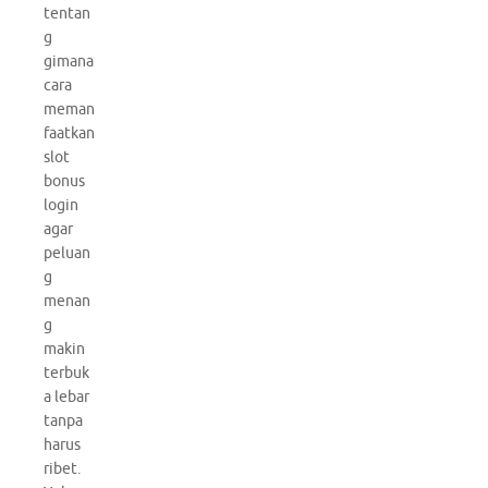
tentan
g
gimana
cara
meman
faatkan
slot
bonus
login
agar
peluan
g
menan
g
makin
terbuk
a lebar
tanpa
harus
ribet.