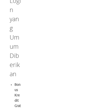
Logi
n
yan
g
Um
um
Dib
erik
an
Bon
us
Kre
dit
Grat