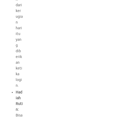
dari
ker
ugia
n
hari
itu
yan
g
dib
erik
an
keti
ka
logi
n.
Had
iah
Ruti
n:
Bisa