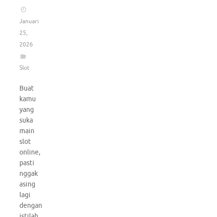
Januari
25,
2026
Slot
Buat
kamu
yang
suka
main
slot
online,
pasti
nggak
asing
lagi
dengan
istilah