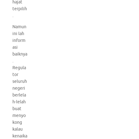
hajat
terpilih
.
Namun
ini lah
inform
asi
baiknya
.
Regula
tor
seluruh
negeri
berlela
h-lelah
buat
menyo
kong
kalau
kenaika