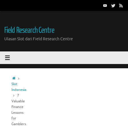
Skip
to
content
Field Research Centre
Ulasan Slot dari Field Research Centre
Home
Slot
Indonesia
7
Valuable
Finance
Lessons
for
Gamblers