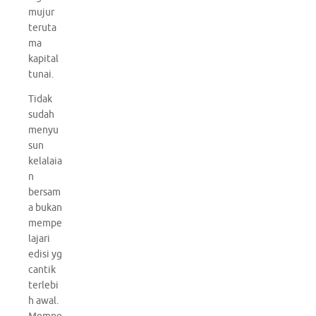
mujur
teruta
ma
kapital
tunai.
Tidak
sudah
menyu
sun
kelalaia
n
bersam
a bukan
mempe
lajari
edisi yg
cantik
terlebi
h awal.