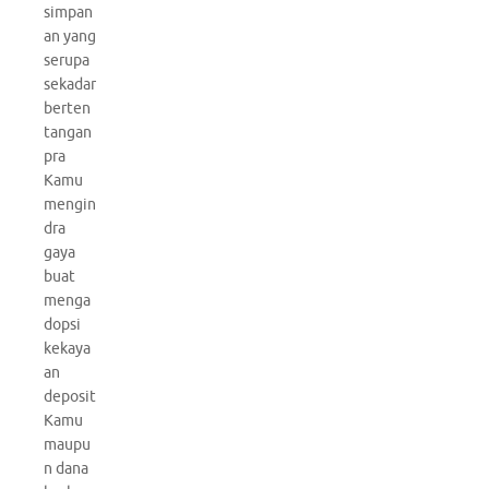
simpan
an yang
serupa
sekadar
berten
tangan
pra
Kamu
mengin
dra
gaya
buat
menga
dopsi
kekaya
an
deposit
Kamu
maupu
n dana