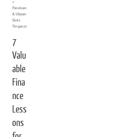
>
Panduan
& Ulasan
Slots
Tergacor
7
Valu
able
Fina
nce
Less
ons
for