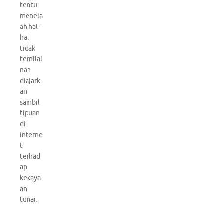
tentu
menela
ah hal-
hal
tidak
ternilai
nan
diajark
an
sambil
tipuan
di
interne
t
terhad
ap
kekaya
an
tunai.