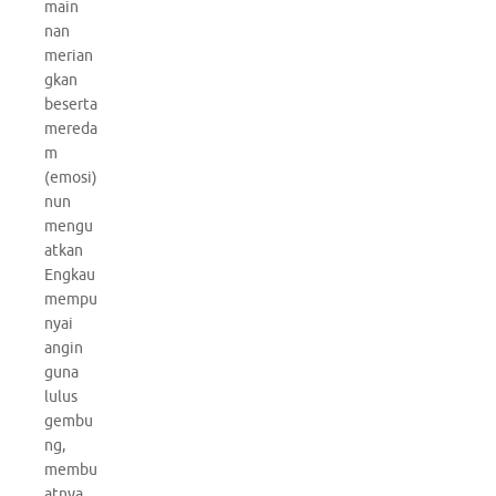
main
nan
merian
gkan
beserta
mereda
m
(emosi)
nun
mengu
atkan
Engkau
mempu
nyai
angin
guna
lulus
gembu
ng,
membu
atnya