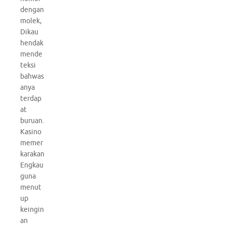
dengan
molek,
Dikau
hendak
mende
teksi
bahwas
anya
terdap
at
buruan.
Kasino
memer
karakan
Engkau
guna
menut
up
keingin
an