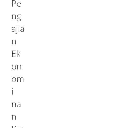
Pe
ng
ajia
n
Ek
on
om
i
na
n