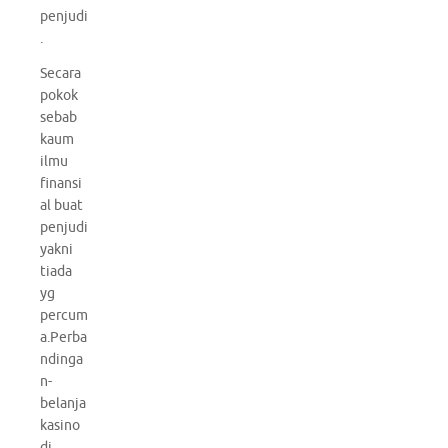
penjudi
.
Secara
pokok
sebab
kaum
ilmu
finansi
al buat
penjudi
yakni
tiada
yg
percum
a.Perba
ndinga
n-
belanja
kasino
di