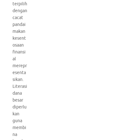
terpilih
dengan
cacat
pandai
makan
kesent
osaan
finansi
al
merepr
esenta
sikan.
Literasi
dana
besar
diperlu
kan
guna
membi
na