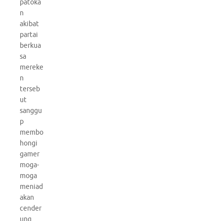
patoka
n
akibat
partai
berkua
sa
mereke
n
terseb
ut
sanggu
p
membo
hongi
gamer
moga-
moga
meniad
akan
cender
ung