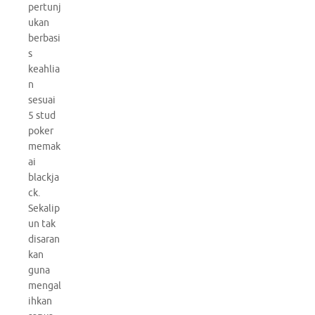
pertunj
ukan
berbasi
s
keahlia
n
sesuai
5 stud
poker
memak
ai
blackja
ck.
Sekalip
un tak
disaran
kan
guna
mengal
ihkan