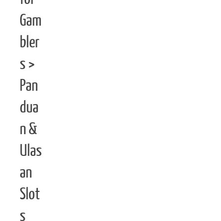
Gam
bler
s >
Pan
dua
n &
Ulas
an
Slot
s