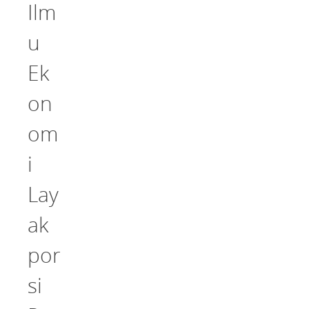
Ilm
u
Ek
on
om
i
Lay
ak
por
si