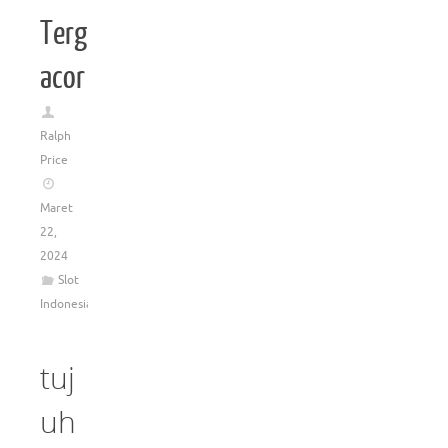
Terg
acor
Ralph
Price
Maret
22,
2024
Slot
Indonesia
tuj
uh